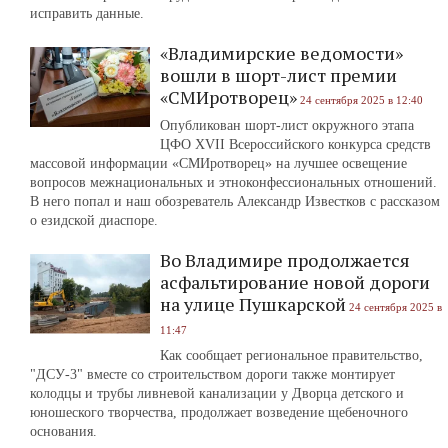
исправить данные.
«Владимирские ведомости»
вошли в шорт-лист премии
«СМИротворец»
24 сентября 2025 в 12:40
Опубликован шорт-лист окружного этапа
ЦФО ХVII Всероссийского конкурса средств
массовой информации «СМИротворец» на лучшее освещение
вопросов межнациональных и этноконфессиональных отношений.
В него попал и наш обозреватель Александр Известков с рассказом
о езидской диаспоре.
Во Владимире продолжается
асфальтирование новой дороги
на улице Пушкарской
24 сентября 2025 в
11:47
Как сообщает региональное правительство,
"ДСУ-3" вместе со строительством дороги также монтирует
колодцы и трубы ливневой канализации у Дворца детского и
юношеского творчества, продолжает возведение щебеночного
основания.