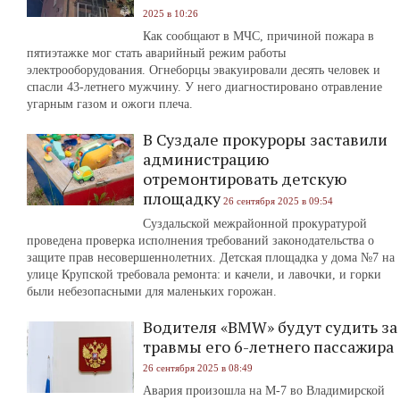
2025 в 10:26
Как сообщают в МЧС, причиной пожара в
пятиэтажке мог стать аварийный режим работы
электрооборудования. Огнеборцы эвакуировали десять человек и
спасли 43-летнего мужчину. У него диагностировано отравление
угарным газом и ожоги плеча.
В Суздале прокуроры заставили
администрацию
отремонтировать детскую
площадку
26 сентября 2025 в 09:54
Суздальской межрайонной прокуратурой
проведена проверка исполнения требований законодательства о
защите прав несовершеннолетних. Детская площадка у дома №7 на
улице Крупской требовала ремонта: и качели, и лавочки, и горки
были небезопасными для маленьких горожан.
Водителя «BMW» будут судить за
травмы его 6-летнего пассажира
26 сентября 2025 в 08:49
Авария произошла на М-7 во Владимирской