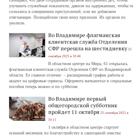
сообщают, что двое сотрудников органов внутренних дел, чтобы
улучшить служебные показатели, давили на задержанных, чтобы те
сознались в совершении преступлений, или же добавляли
отягчающие. Полицейские свою вину признали. Из органов их
уволили.
Во Владимире флагманская
клиентская служба Отделения
СФР перешла на шестидневку
25
сентября 2025 в 10:46
В областном центре на Мира, 61 открылась
флагманская клиентская служба Отделения СФР по Владимирской
области. Ее главное отличие – расширенный график работы и
акцент на цифровые сервисы. Оформить маткапитал и социальные
пособия теперь можно и по субботам.
Во Владимире первый
общегородской субботник
пройдет 11 октября
25 сентября 2025 в
10:11
1 октября в областном центре стартует
осенний месячник по благоустройству и санитарной очистке