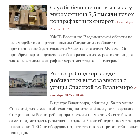
Служба безопасности изъяла у
муромлянина 3,5 тысячи пачек
контрафактных сигарет
24 сентября
2025 в 11:03
УФСБ России по Владимирской области во
взаимодействии с региональным Следкомом сообщает о
противоправной деятельности 55-летнего жителя Мурома. Он
приобрел партию дешевого табака различных марок в столице, а
также заказывал контрафакт через мессенджер "Телеграм".
Роспотребнадзор в суде
добивается вывоза мусора с
улицы Спасской во Владимире
24
сентября 2025 в 10:44
В центре Владимира, вблизи д. 5а по улице
Спасской, захламленный участок, на который жалуются горожане.
Специалисты Роспотребнадзора выехали на место 23 сентября и
отметили, что здесь размещены лодка и 5 контейнеров, но место для
накопления ТКО не оборудовано, нет его и в реестре контейнерных
площадок.