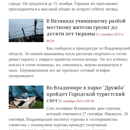
города. Он продлится до 31 октября. Горожан же приглашают
присоединиться к массовой уборке во вторую субботу месяца.
В Вязниках учинившему разбой
местному жителю грозит до
десяти лет тюрьмы
25 сентября 2025 в
09:59
Как сообщили в прокуратуре по Владимирской
области, 34-летний вязниковец после распития спиртного в гостях
решил украсть у спящего приятеля золотое кольцо. Он его избивал,
вонзил в плечо ножницы, но, очнувшись, жертва выпрыгнула в
окно. Злоумышленник все же присвоил сотовый телефон
потерпевшего.
Во Владимире в парке "Дружба"
пройдет Городской туристский
слет
25 сентября 2025 в 09:39
Слет посвящен Всемирному дню туризма,
который отмечается 27 сентября. Накануне, 26
сентября, Владимирский институт туризма и гостеприимства
совместно с техникумом туризма проведут спортивные