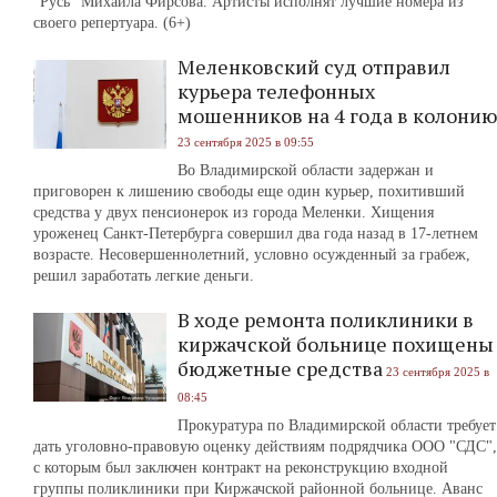
"Русь" Михаила Фирсова. Артисты исполнят лучшие номера из
своего репертуара. (6+)
Меленковский суд отправил
курьера телефонных
мошенников на 4 года в колонию
23 сентября 2025 в 09:55
Во Владимирской области задержан и
приговорен к лишению свободы еще один курьер, похитивший
средства у двух пенсионерок из города Меленки. Хищения
уроженец Санкт-Петербурга совершил два года назад в 17-летнем
возрасте. Несовершеннолетний, условно осужденный за грабеж,
решил заработать легкие деньги.
В ходе ремонта поликлиники в
киржачской больнице похищены
бюджетные средства
23 сентября 2025 в
08:45
Прокуратура по Владимирской области требует
дать уголовно-правовую оценку действиям подрядчика ООО "СДС",
с которым был заключен контракт на реконструкцию входной
группы поликлиники при Киржачской районной больнице. Аванс