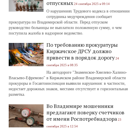
отпускных
24 сентября 2025 в 09:14
О нарушениях Трудового кодекса в отношении
сотрудника медучреждения сообщает
прокуратура по Владимирской области. Перед отпуском
руководство больницы не выплатило положенную сумму, о чем
поступила жалоба в надзорное ведомство.
По требованию прокуратуры
Киржачское ДРСУ должно
привести в порядок дорогу
24
сентября 2025 в 08:35
На автодороге "Знаменское-Хмелево-Халино-
Власьево-Ефремово" в Киржачском районе Владимирской области
прокуроры и Госавтоинспекция выявили нарушения: в частности,
недостает дорожных знаков, местами отсутствует и горизонтальная
разметка.
Во Владимире мошенники
предлагают поверку счетчиков
от имени Роспотребнадзора
23
сентября 2025 в 12:54