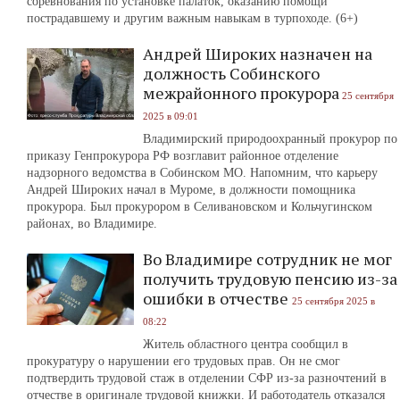
соревнования по установке палаток, оказанию помощи
пострадавшему и другим важным навыкам в турпоходе. (6+)
Андрей Широких назначен на
должность Собинского
межрайонного прокурора
25 сентября
2025 в 09:01
Владимирский природоохранный прокурор по
приказу Генпрокурора РФ возглавит районное отделение
надзорного ведомства в Собинском МО. Напомним, что карьеру
Андрей Широких начал в Муроме, в должности помощника
прокурора. Был прокурором в Селивановском и Кольчугинском
районах, во Владимире.
Во Владимире сотрудник не мог
получить трудовую пенсию из-за
ошибки в отчестве
25 сентября 2025 в
08:22
Житель областного центра сообщил в
прокуратуру о нарушении его трудовых прав. Он не смог
подтвердить трудовой стаж в отделении СФР из-за разночтений в
отчестве в оригинале трудовой книжки. И работодатель отказался