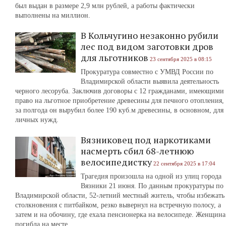
был выдан в размере 2,9 млн рублей, а работы фактически
выполнены на миллион.
В Кольчугино незаконно рубили
лес под видом заготовки дров
для льготников
23 сентября 2025 в 08:15
Прокуратура совместно с УМВД России по
Владимирской области выявила деятельность
черного лесоруба. Заключив договоры с 12 гражданами, имеющими
право на льготное приобретение древесины для печного отопления,
за полгода он вырубил более 190 куб.м древесины, в основном, для
личных нужд.
Вязниковец под наркотиками
насмерть сбил 68-летнюю
велосипедистку
22 сентября 2025 в 17:04
Трагедия произошла на одной из улиц города
Вязники 21 июня. По данным прокуратуры по
Владимирской области, 52-летний местный житель, чтобы избежать
столкновения с питбайком, резко вывернул на встречную полосу, а
затем и на обочину, где ехала пенсионерка на велосипеде. Женщина
погибла на месте.