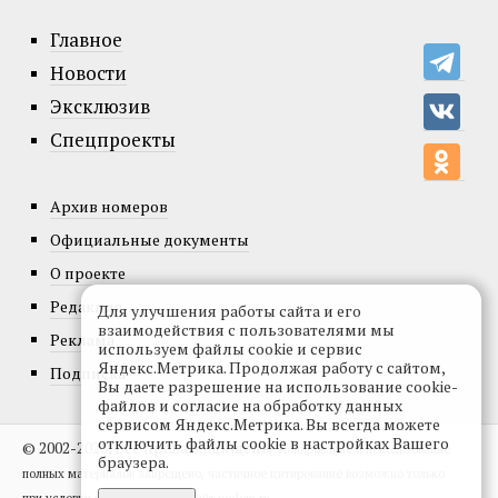
Главное
Новости
Эксклюзив
Спецпроекты
Архив номеров
Официальные документы
О проекте
Редакция
Для улучшения работы сайта и его
взаимодействия с пользователями мы
Реклама
используем файлы cookie и сервис
Яндекс.Метрика. Продолжая работу с сайтом,
Подписка
Вы даете разрешение на использование cookie-
файлов и согласие на обработку данных
сервисом Яндекс.Метрика. Вы всегда можете
отключить файлы cookie в настройках Вашего
© 2002-2026, Все права защищены.
Копирование и использование
браузера.
полных материалов запрещено, частичное цитирование возможно только
при условии гиперссылки на сайт vedom.ru.