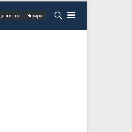
цпроекты
Эфиры