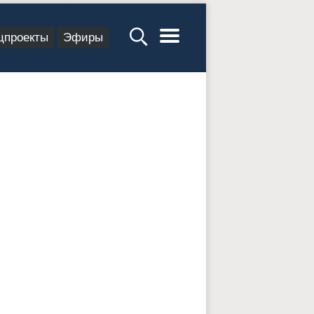
цпроекты
Эфиры