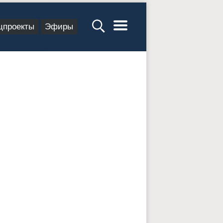
цпроекты
Эфиры