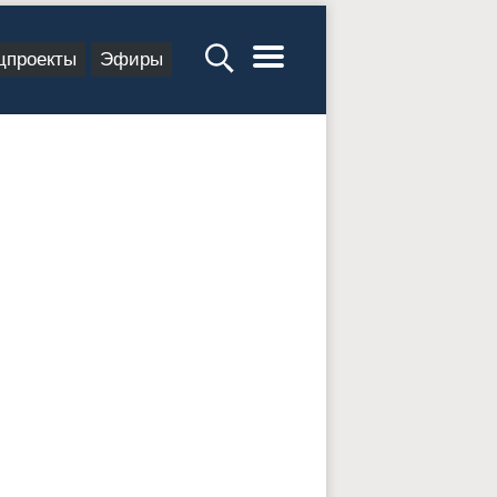
цпроекты
Эфиры