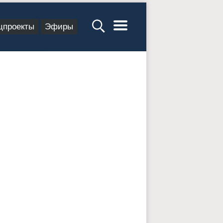
цпроекты
Эфиры