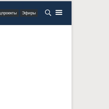
цпроекты
Эфиры