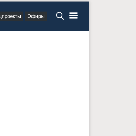
цпроекты
Эфиры