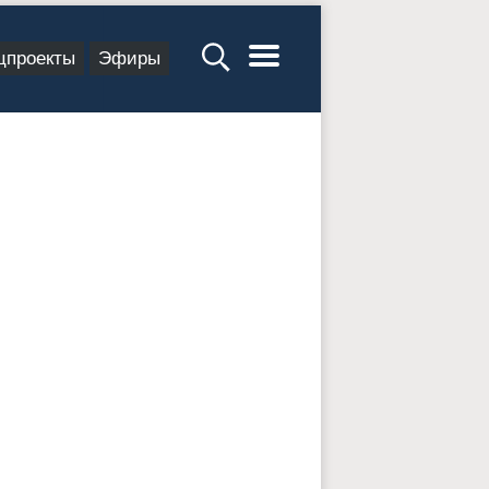
цпроекты
Эфиры