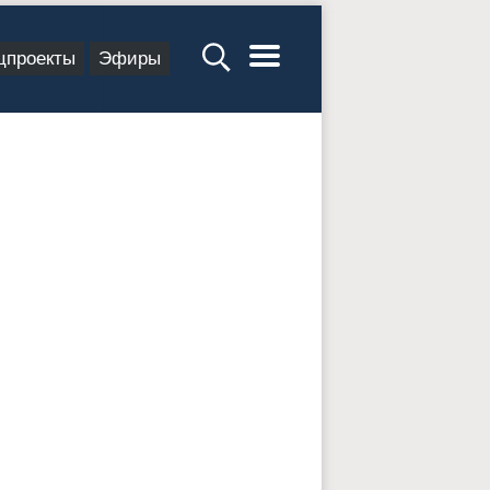
цпроекты
Эфиры