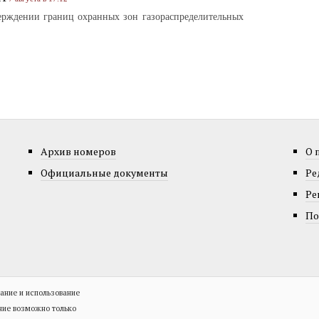
рждении границ охранных зон газораспределительных
Архив номеров
О 
Официальные документы
Ре
Ре
По
ание и использование
ние возможно только