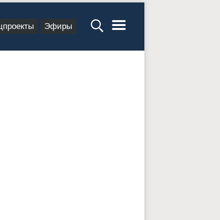
цпроекты
Эфиры