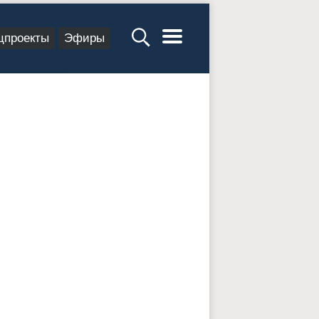
цпроекты
Эфиры