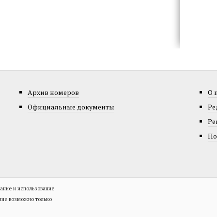
Архив номеров
О 
Официальные документы
Ре
Ре
По
ание и использование
ние возможно только