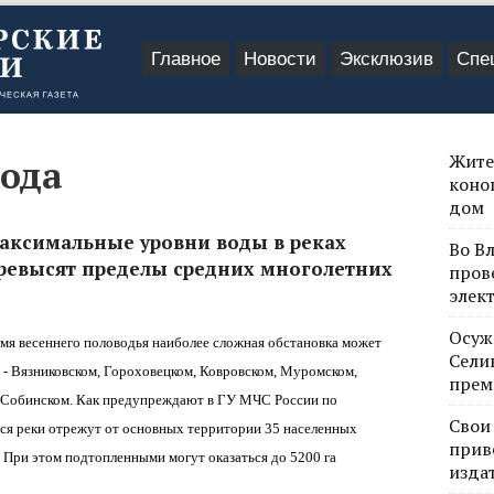
Главное
Новости
Эксклюзив
Спе
Жите
вода
коно
дом
максимальные уровни воды в реках
Во В
ревысят пределы средних многолетних
пров
элек
Осуж
емя весеннего половодья наиболее сложная обстановка может
Сели
 - Вязниковском, Гороховецком, Ковровском, Муромском,
прем
 Собинском. Как предупреждают в ГУ МЧС России по
Свои
ся реки отрежут от основных территории 35 населенных
прив
 При этом подтопленными могут оказаться до 5200 га
изда