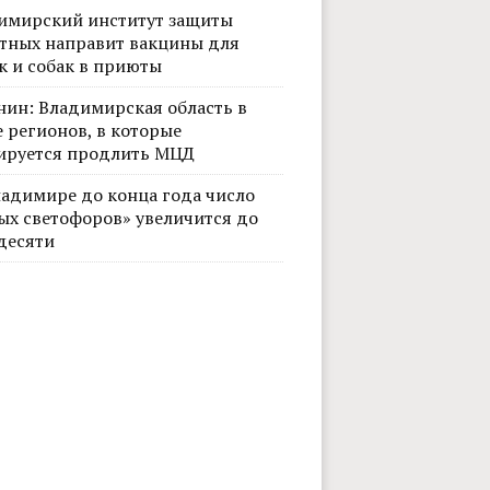
имирский институт защиты
тных направит вакцины для
к и собак в приюты
нин: Владимирская область в
 регионов, в которые
ируется продлить МЦД
ладимире до конца года число
ых светофоров» увеличится до
десяти