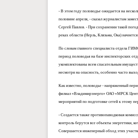
- В этом году половодье ожидается на нескол
половине апреля, - сказал журналистам заме
Сергей Павлов. - При сохранении такой погод
реках области (Нерль, Клязьма, Ока) начнется
По словам главного специалиста отдела ГИ
период половодья на базе инспекторских от
укомплектованы всем спасательным имуществ
несмотря на опасность, особенно часто выход
Как известно, половодье - напряженный период
филиал «Владимирэнерго» ОАО «МРСК Центр
мероприятий по подготовке сетей к этому пе
- Создается также противопаводковая комисси
контроль берутся все объекты энергетики, 
Совершается инженерный обход этих участко