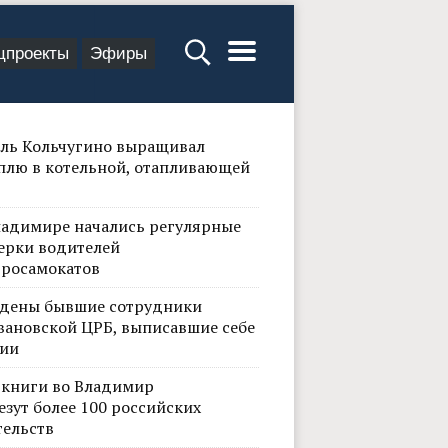
цпроекты
Эфиры
ль Кольчугино выращивал
плю в котельной, отапливающей
ладимире начались регулярные
ерки водителей
тросамокатов
дены бывшие сотрудники
вановской ЦРБ, выписавшие себе
ии
 книги во Владимир
езут более 100 российских
тельств