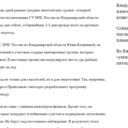
Влад
ько дней раньше средних многолетних сроков - в первой
живо
коше
ститель начальника ГУ МЧС России по Владимирской области
ы, как сейчас, в ближайшие 2-3 дня прежде всего на крупных
Собя
 ледоход.
числе
план
МС МЧС России по Владимирской области Юлии Калининой, на
Во В
делений и участков созданы маневренные группы, которые
«умн
ом. В настоящее время они патрулируют места, где рыбаки,
пяти
ят на лед.
 не только для спасателей, но и для энергетиков. Так, например,
а и Приволжья» ежегодно разрабатывает программу
риоду.
я во главе с главным инженером филиала. Кроме того, на
которые попадают в пойменные участки и подвержены затоплению.
в. Их берут под постоянное наблюдение. В результате этого