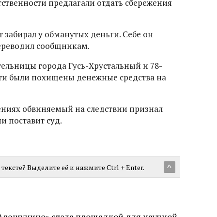
тственности предлагали отдать сбережения
 забирал у обманутых деньги. Себе он
переводил сообщникам.
тельницы города Гусь-Хрустальный и 78-
тти были похищены денежные средства на
ениях обвиняемый на следствии признал
ии поставит суд.
тексте? Выделите её и нажмите Ctrl + Enter.
^
Алешунино» стала площадкой для научной