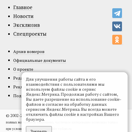
Главное
Новости
Эксклюзив
Спецпроекты
Архив номеров
Официальные документы
О проекте
Редакция
Для улучшения работы сайта и его
взаимодействия с пользователями мы
Реклама
используем файлы cookie и сервис
Яндекс.Метрика. Продолжая работу с сайтом,
Подписка
Вы даете разрешение на использование cookie-
файлов и согласие на обработку данных
сервисом Яндекс.Метрика. Вы всегда можете
отключить файлы cookie в настройках Вашего
© 2002-2026, Все права защищены.
Копирование и использование
браузера.
полных материалов запрещено, частичное цитирование возможно только
при условии гиперссылки на сайт vedom.ru.
Закрыть