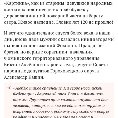
«Картинка», как из старины: девушки в народных
костюмах поют песни их прабабушек у
дореволюционной пожарной части на берегу
озера. Живое наследие. Словно лет 120 не прошло!
И вот что удивительно: спустя более века, в наши
дни, вновь двое мужчин оказались инициаторами
нынешних достижений Фоминок. Правда, не
братья, но верные соратники: начальник
Фоминского территориального управления
Виктор Аксёнов и староста села, депутат Совета
народных депутатов Гороховецкого округа
Александр Кашин.
- Люблю такое сравнение. На гербе Российской
Федерации ‑ двуглавый орел. Вот и в Фоминках
так же. Двуглавого орла символизируют эти два
человека, которые своим ежедневным трудом и
искренней любовью к родному селу создают вокруг
комфорт и красоту. А их главная опора и