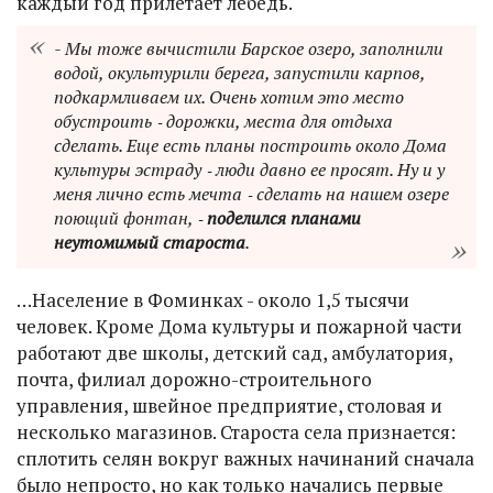
каждый год прилетает лебедь.
- Мы тоже вычистили Барское озеро, заполнили
водой, окультурили берега, запустили карпов,
подкармливаем их. Очень хотим это место
обустроить ‑ дорожки, места для отдыха
сделать. Еще есть планы построить около Дома
культуры эстраду ‑ люди давно ее просят. Ну и у
меня лично есть мечта ‑ сделать на нашем озере
поющий фонтан, ‑
поделился планами
неутомимый староста
.
…Население в Фоминках - около 1,5 тысячи
человек. Кроме Дома культуры и пожарной части
работают две школы, детский сад, амбулатория,
почта, филиал дорожно-строительного
управления, швейное предприятие, столовая и
несколько магазинов. Староста села признается:
сплотить селян вокруг важных начинаний сначала
было непросто, но как только начались первые