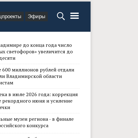
цпроекты
Эфиры
ладимире до конца года число
ых светофоров» увеличится до
десяти
е 600 миллионов рублей отдали
ли Владимирской области
истам
ека в июле 2026 года: коррекция
е рекордного июня и усиление
ички
ьные музеи региона - в финале
оссийского конкурса