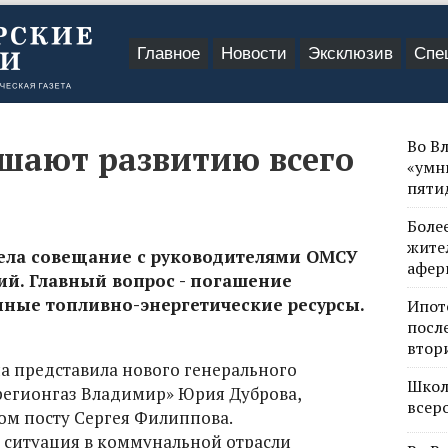
Главное
Новости
Эксклюзив
Спе
Во В
ешают развитию всего
«умн
пяти
Боле
жите
вела совещание с руководителями ОМСУ
афер
й. Главный вопрос - погашение
нные топливно-энергетические ресурсы.
Ипот
посл
втор
а представила нового генерального
Школ
егионгаз Владимир» Юрия Дуброва,
всер
ом посту Сергея Филиппова.
о ситуация в коммунальной отрасли