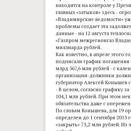
находится на контроле у През
главных «затыков» здесь ‑ огр
«Владимирские ведомости» уже
проблемы создает эта задолжен
данные - на 12 августа тепл
«Газпром межрегионгаз Влади
миллиарда рублей.
Как известно, в апреле этого 
подписали график погашения э
млрд 367,6 млн рублей - с кале
организации-должники должны 
губернатор Алексей Конышев 
- В целом, согласно графику з
104,1 млн рублей. При этом н
обязательства даже с опереже
По словам Конышева, для 19 о
определен до 1 сентября 2013 г
«закрыть» 73,2 млн рублей. Из