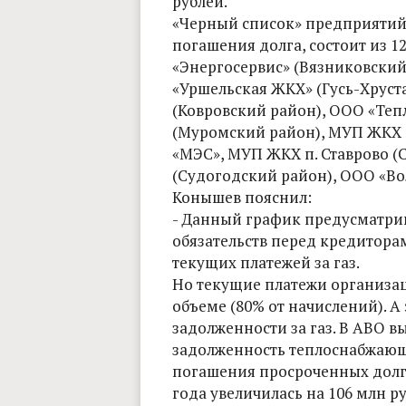
рублей.
«Черный список» предприятий,
погашения долга, состоит из 1
«Энергосервис» (Вязниковски
«Уршельская ЖКХ» (Гусь-Хруст
(Ковровский район), ООО «Теп
(Муромский район), МУП ЖКХ 
«МЭС», МУП ЖКХ п. Ставрово (
(Судогодский район), ООО «Во
Конышев пояснил:
- Данный график предусматри
обязательств перед кредитора
текущих платежей за газ.
Но текущие платежи организа
объеме (80% от начислений). А
задолженности за газ. В АВО в
задолженность теплоснабжающ
погашения просроченных долгов
года увеличилась на 106 млн ру