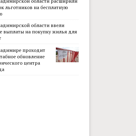
ладимирской области расширили
ок льготников на бесплатную
ю
ладимирской области ввели
е выплаты на покупку жилья для
т
ладимире проходит
табное обновление
рического центра
да