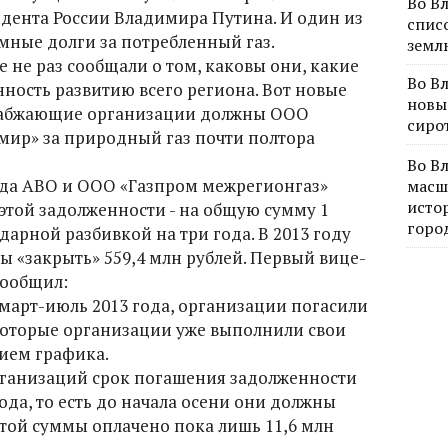
Во В
идента России Владимира Путина. И один из
спис
омные долги за потребленный газ.
земл
 не раз сообщали о том, каковы они, какие
Во В
ность развитию всего региона. Вот новые
новы
оснабжающие организации должны ООО
сиро
мир» за природный газ почти полтора
Во В
года АВО и ООО «Газпром межрегионгаз»
масш
исто
той задолженности - на общую сумму 1
горо
ндарной разбивкой на три года. В 2013 году
«закрыть» 559,4 млн рублей. Первый вице-
сообщил:
а март-июль 2013 года, организации погасили
екоторые организации уже выполнили свои
нием графика.
рганизаций срок погашения задолженности
ода, то есть до начала осени они должны
 этой суммы оплачено пока лишь 11,6 млн