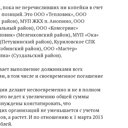
 пока не перечисливших ни копейки в счет
2 позиций. Это ООО «Тепловик», ООО
й район), МУП ЖКХ п. Анопино, ООО
альный район), ООО «Комсервис»
ловик» (Меленковский район), МУП «Ока»
(Петушинский район), Куриловское СПК
Собинский район), ООО «Мастер»
лна» (Суздальский район).
вает выполнение должниками всех
ми, в том числе и своевременное погашение
ции делают несвоевременно и не в полном
 это ведет к увеличению общей суммы
ынуждены констатировать, что
их организаций не уменьшается с учетом
, а растет. И по отношению к 1 марта 2013
блей.