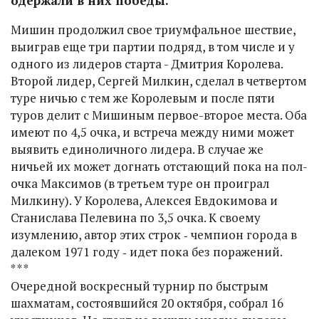
одержали в них победы.
Мишин продолжил свое триумфальное шествие,
выиграв еще три партии подряд, в том числе и у
одного из лидеров старта - Дмитрия Королева.
Второй лидер, Сергей Милкин, сделал в четвертом
туре ничью с тем же Королевым и после пяти
туров делит с Мишиным первое-второе места. Оба
имеют по 4,5 очка, и встреча между ними может
выявить единоличного лидера. В случае же
ничьей их может догнать отстающий пока на пол-
очка Максимов (в третьем туре он проиграл
Милкину). У Королева, Алексея Евдокимова и
Станислава Пелевина по 3,5 очка. К своему
изумлению, автор этих строк ‑ чемпион города в
далеком 1971 году ‑ идет пока без поражений.
* * *
Очередной воскресный турнир по быстрым
шахматам, состоявшийся 20 октября, собрал 16