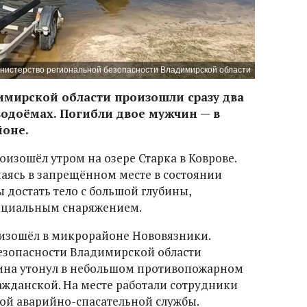
нистерство региональной безопасности Владимирской области
адимирской области произошли сразу два
водоёмах. Погибли двое мужчин — в
йоне.
изошёл утром на озере Старка в Коврове.
паясь в запрещённом месте в состоянии
 достать тело с большой глубины,
пециальным снаряжением.
оизошёл в микрорайоне Нововязники.
езопасности Владимирской области
чина утонул в небольшом противопожарном
ажданской. На месте работали сотрудники
ой аварийно-спасательной службы.