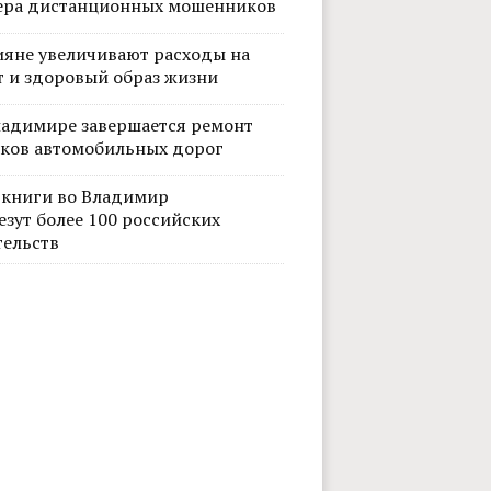
ера дистанционных мошенников
ияне увеличивают расходы на
т и здоровый образ жизни
ладимире завершается ремонт
тков автомобильных дорог
 книги во Владимир
езут более 100 российских
тельств