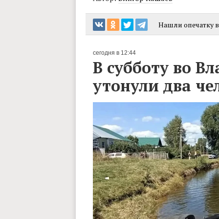
Нашли опечатку в 
сегодня в 12:44
В субботу во В
утонули два че