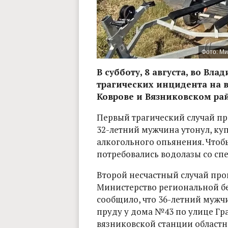
Фото: Ми
В субботу, 8 августа, во Вл
трагических инцидента на 
Коврове и Вязниковском ра
Первый трагический случай про
32-летний мужчина утонул, ку
алкогольного опьянения. Чтобы
потребовались водолазы со с
Второй несчастный случай пр
Министерство региональной б
сообщило, что 36-летний муж
пруду у дома №43 по улице Гр
вязниковской станции областн