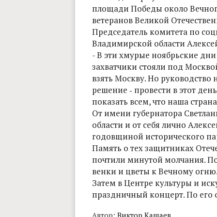
площади Победы около Вечного
ветеранов Великой Отечествен
Председатель комитета по со
Владимирской области Алексе
- В эти хмурые ноябрьские дн
захватчики стояли под Москво
взять Москву. Но руководство
решение ‑ провести в этот ден
показать всем, что наша страна
От имени губернатора Светла
области и от себя лично Алекс
годовщиной исторического па
Память о тех защитниках Отеч
почтили минутой молчания. По
венки и цветы к Вечному огню
Затем в Центре культуры и иск
праздничный концерт. По его 
Автор:
Виктор Кашаев