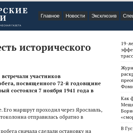
Главное
Новости
Эксклюзив
Спе
19-л
есть исторического
эффе
трас
Журн
раск
 встречали участников
прео
обега, посвященного 72-й годовщине
Фом
ый состоялся 7 ноября 1941 года в
Как 
Меще
е. Его маршрут проходил через Ярославль,
Бори
втоколонна отправилась обратно в
«смо
В Гу
робега сначала сделали остановку на