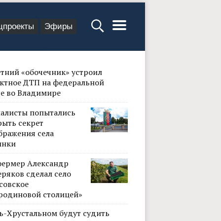
цпроекты
Эфиры
етний «обочечник» устроил
ктное ДТП на федеральной
се во Владимире
алисты попытались
рыть секрет
бражения села
инки
фермер Александр
ряков сделал село
совское
родиновой столицей»
сь-Хрустальном будут судить