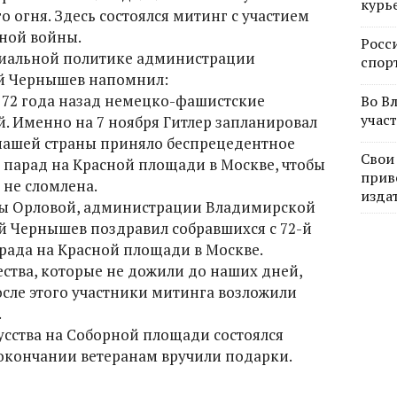
курь
 огня. Здесь состоялся митинг с участием
ной войны.
Росс
циальной политике администрации
спор
й Чернышев напомнил:
и 72 года назад немецко-фашистские
Во В
учас
й. Именно на 7 ноября Гитлер запланировал
 нашей страны приняло беспрецедентное
Свои
ь парад на Красной площади в Москве, чтобы
прив
 не сломлена.
изда
ны Орловой, администрации Владимирской
ей Чернышев поздравил собравшихся с 72-й
рада на Красной площади в Москве.
ества, которые не дожили до наших дней,
сле этого участники митинга возложили
.
усства на Соборной площади состоялся
окончании ветеранам вручили подарки.