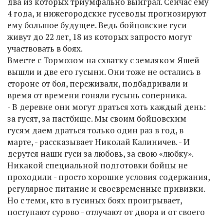
два из которых триумфально выиграл. Сейчас ему
4 года, и нижегородские гусеводы прогнозируют
ему большое будущее. Ведь бойцовские гуси
живут до 22 лет, 18 из которых запросто могут
участвовать в боях.
Вместе с Тормозом на схватку с земляком Яшей
вышли и две его гусыни. Они тоже не остались в
стороне от боя, переживали, подбадривали и
время от времени гоняли гусынь соперника.
- В деревне они могут драться хоть каждый день:
за гусят, за пастбище. Мы своим бойцовским
гусям даем драться только один раз в год, в
марте, - рассказывает Николай Калиничев. - И
дерутся наши гуси за любовь, за свою «любку».
Никакой специальной подготовки бойцы не
проходили - просто хорошие условия содержания,
регулярное питание и своевременные прививки.
Но с теми, кто в гусиных боях проигрывает,
поступают сурово - отлучают от двора и от своего