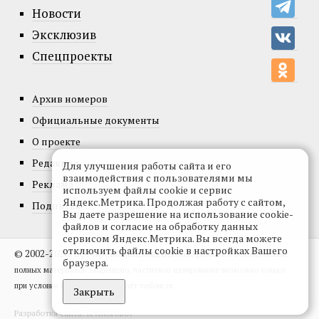
Новости
Эксклюзив
Спецпроекты
Архив номеров
Официальные документы
О проекте
Редакция
Для улучшения работы сайта и его
взаимодействия с пользователями мы
Реклама
используем файлы cookie и сервис
Яндекс.Метрика. Продолжая работу с сайтом,
Подписка
Вы даете разрешение на использование cookie-
файлов и согласие на обработку данных
сервисом Яндекс.Метрика. Вы всегда можете
отключить файлы cookie в настройках Вашего
© 2002-2026, Все права защищены.
Копирование и использование
браузера.
полных материалов запрещено, частичное цитирование возможно только
при условии гиперссылки на сайт vedom.ru.
Закрыть
Разработка сайта:
levmorozov