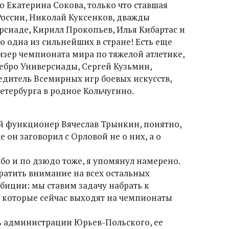
то Екатерина Сокова, только что ставшая
оссии, Николай Куксенков, дважды
сиаде, Кирилл Прокопьев, Илья Кибартас и
о одна из сильнейших в стране! Есть еще
изер чемпионата мира по тяжелой атлетике,
ребро Универсиады, Сергей Кузьмин,
едитель Всемирных игр боевых искусств,
етербурга в родное Кольчугино.
й функционер Вячеслав Трынкин, понятно,
е он заговорил с Орловой не о них, а о
бо и по дзюдо тоже, я упомянул намерено.
братить внимание на всех остальных
биции: мы ставим задачу набрать к
 которые сейчас выходят на чемпионаты
ть администрации Юрьев-Польского, ее