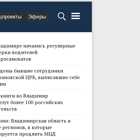
цпроекты
Эфиры
ладимире начались регулярные
ерки водителей
тросамокатов
дены бывшие сотрудники
вановской ЦРБ, выписавшие себе
ии
 книги во Владимир
езут более 100 российских
тельств
нин: Владимирская область в
 регионов, в которые
ируется продлить МЦД