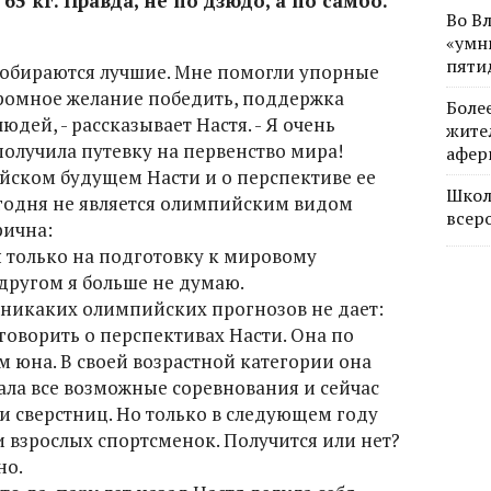
65 кг. Правда, не по дзюдо, а по самбо.
Во В
«умн
пяти
 собираются лучшие. Мне помогли упорные
ромное желание победить, поддержка
Боле
юдей, - рассказывает Настя. - Я очень
жите
 получила путевку на первенство мира!
афер
йском будущем Насти и о перспективе ее
Школ
егодня не является олимпийским видом
всер
рична:
ы только на подготовку к мировому
 другом я больше не думаю.
никаких олимпийских прогнозов не дает:
 говорить о перспективах Насти. Она по
м юна. В своей возрастной категории она
ала все возможные соревнования и сейчас
и сверстниц. Но только в следующем году
 взрослых спортсменок. Получится или нет?
но.