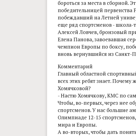
бороться за места в сборной. Э
победительницей первенства Р
побеждавший на Летней универ
еще ряд спортсменов - школа-т
Алексей Ловчев, бронзовый пр
Елена Панова, завоевавшая се
чемпион Европы по боксу, поб
вновь вернувшийся из Санкт-П
Комментарий
Главный областной спортивны
всех этих ребят знает. Почему ж
Хомячковой?
- Настю Хомячкову, КМС по сам
Чтобы, во-первых, через нее о
спортсменов. У нас большие ам
Олимпиаде 12-15 спортсменов,
мира и Европы.
А во-вторых, чтобы дать поня