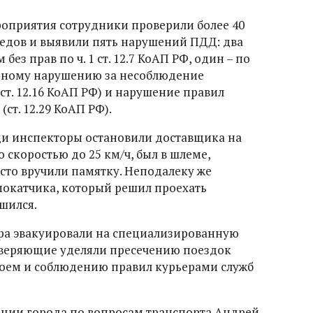
оприятия сотрудники проверили более 40
едов и выявили пять нарушений ПДД: два
ез прав по ч. 1 ст. 12.7 КоАП РФ, один – по
о одному нарушению за несоблюдение
т. 12.16 КоАП РФ) и нарушение правил
т. 12.29 КоАП РФ).
ди инспекторы остановили доставщика на
 скоростью до 25 км/ч, был в шлеме,
сто вручили памятку. Неподалеку же
мокатчика, который решил проехать
шился.
ра эвакуировали на специализированную
оверяющие уделяли пресечению поездок
воем и соблюдению правил курьерами служб
ации города по вопросам транспорта Андрей