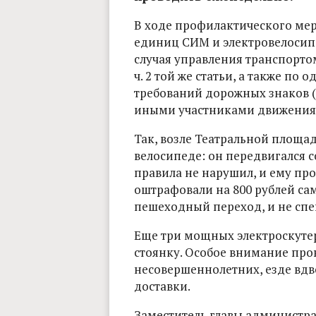
В ходе профилактического мер
единиц СИМ и электровелосип
случая управления транспортом б
ч. 2 той же статьи, а также п
требований дорожных знаков (с
иными участниками движения (с
Так, возле Театральной площа
велосипеде: он передвигался со
правила не нарушил, и ему про
оштрафовали на 800 рублей са
пешеходный переход, и не спе
Еще три мощных электроскуте
стоянку. Особое внимание пр
несовершеннолетних, езде вд
доставки.
Заместитель главы администр