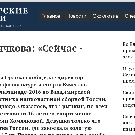
Главное
Новости
Эксклюзив
Спе
Во В
чкова: «Сейчас -
пров
элек
Осуж
Сели
а Орлова сообщила - директор
прем
 физкультуре и спорту Вячеслав
Олимпиаде-2016 во Владимирской
Свои
прив
астника национальной сборной России.
изда
дзюдо. Оказалось, что Трынкин, по всей
пективной 16-летней спортсменке
Собя
сии Хомячковой. Девушка только что
числе
ва России, где завоевала золотую
план