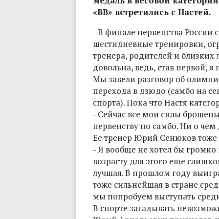
медаль в весовой категории 
«ВВ» встретились с Настей.
- В финале первенства России
шестидневные тренировки, ог
тренера, родителей и близких л
довольна, ведь, став первой, я
Мы завели разговор об олимпи
перехода в дзюдо (самбо на с
спорта). Пока что Настя катего
- Сейчас все мои силы брошен
первенству по самбо. Ни о чем
Ее тренер Юрий Сенюков тоже 
- Я вообще не хотел бы громко
возрасту для этого еще слишко
лучшая. В прошлом году выигр
тоже сильнейшая в стране сред
мы попробуем выступать среди
В спорте загадывать невозмож