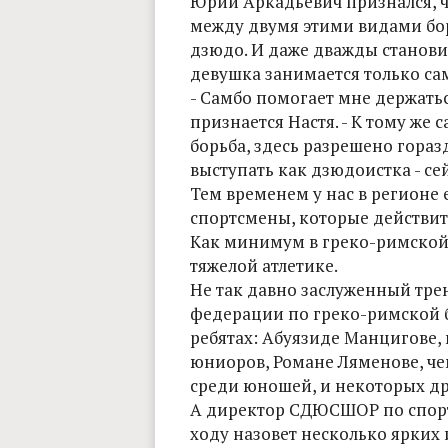
Юрий Аркадьевич признался, чт
между двумя этими видами бор
дзюдо. И даже дважды становил
девушка занимается только сам
- Самбо помогает мне держаться
признается Настя. - К тому же 
борьба, здесь разрешено гораз
выступать как дзюдоистка - се
Тем временем у нас в регионе
спортсмены, которые действите
Как минимум в греко-римской 
тяжелой атлетике.
Не так давно заслуженный тре
федерации по греко-римской б
ребятах: Абуязиде Манцигове,
юниоров, Романе Ляменове, че
среди юношей, и некоторых др
А директор СДЮСШОР по спорт
ходу назовет несколько ярких