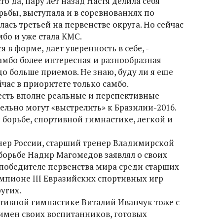
о да, пару лет назад Настя делила себя
ьбы, выступала и в соревнованиях по
ась третьей на первенстве округа. Но сейчас
бо и уже стала КМС.
 в форме, дает уверенность в себе, -
самбо более интересная и разнообразная
до больше приемов. Не знаю, буду ли я еще
йчас в приоритете только самбо.
 есть вполне реальные и перспективные
льно могут «выстрелить» к Бразилии-2016.
борьбе, спортивной гимнастике, легкой и
нер России, старший тренер Владимирской
орьбе Надир Магомедов заявлял о своих
 победителе первенства мира среди старших
мпионе III Евразийских спортивных игр
угих.
ивной гимнастике Виталий Иванчук тоже с
 имен своих воспитанников, готовых