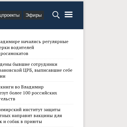
цпроекты
Эфиры
ладимире начались регулярные
ерки водителей
тросамокатов
дены бывшие сотрудники
вановской ЦРБ, выписавшие себе
ии
 книги во Владимир
езут более 100 российских
тельств
имирский институт защиты
тных направит вакцины для
к и собак в приюты