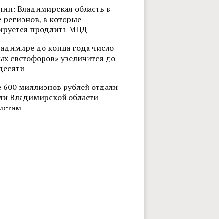
нин: Владимирская область в
 регионов, в которые
ируется продлить МЦД
ладимире до конца года число
ых светофоров» увеличится до
десяти
е 600 миллионов рублей отдали
ли Владимирской области
истам