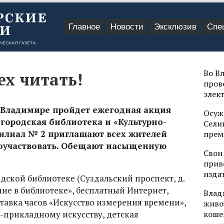
Главное
Новости
Эксклюзив
Спе
Во В
х читать!
пров
элек
во Владимире пройдет ежегодная акция
Осуж
городская библиотека и «Культурно-
Сели
филиал № 2 приглашают всех жителей
прем
поучаствовать. Обещают насыщенную
Свои
прив
изда
дской библиотеке (Суздальский проспект, д.
ние в библиотеке», бесплатный Интернет,
Влад
тавка часов «Искусство измерения времени»,
живо
-прикладному искусству, детская
коше