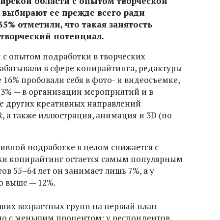
рской области с опытом творческой
 выбирают ее прежде всего ради
35% отметили, что такая занятость
 творческий потенциал.
 с опытом подработки в творческих
абатывали в сфере копирайтинга, редактуры
е 16% пробовали себя в фото- и видеосъемке,
13% — в организации мероприятий и в
сле других креативных направлений
, а также иллюстрация, анимация и 3D (по
тивной подработке в целом снижается с
ежи копирайтинг остается самым популярным
ов 55–64 лет он занимает лишь 7%, а у
о выше — 12%.
рших возрастных групп на первый план
но с меньшим процентом: у респондентов