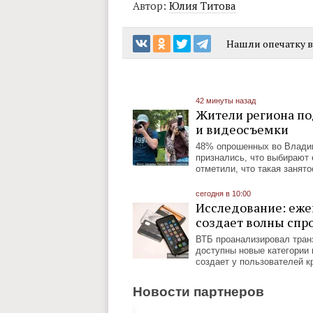
Автор:
Юлия Титова
Нашли опечатку в 
42 минуты назад
Жители региона по
и видеосъемки
48% опрошенных во Владим
признались, что выбирают 
отметили, что такая занят
сегодня в 10:00
Исследование: еже
создает волны спр
ВТБ проанализировал транз
доступны новые категории 
создает у пользователей 
Новости партнеров