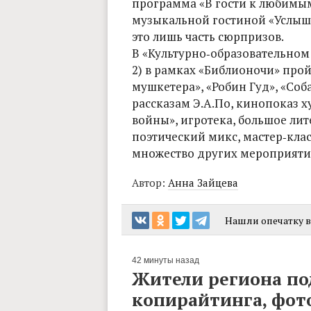
программа «В гости к любимым 
музыкальной гостиной «Услышат
это лишь часть сюрпризов.
В «Культурно‑образовательном 
2) в рамках «Библионочи» про
мушкетера», «Робин Гуд», «Соб
рассказам Э.А.По, кинопоказ 
войны», игротека, большое ли
поэтический микс, мастер‑клас
множество других мероприяти
Автор:
Анна Зайцева
Нашли опечатку в 
42 минуты назад
Жители региона по
копирайтинга, фот