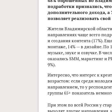
48% опрошенных во Владими
подработки признались, что
дополнительного дохода, а 
позволяет реализовать свой
Жители Владимирской области
направлениях чаще всего подр
и создания контента (17%). Ещ
монтаже, 14% — в дизайне. По 
музыке, звуке и озвучке. В чи
оказались SMM, маркетинг и PR
9%).
Интересно, что интерес к креа
возрастом: если среди молод
направлением, то у респондент
группы 65+ показатель немног
При этом по всей России у ста
выходят другие направления, 