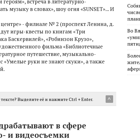
героям», встреча в литературно-
Собя
ь музыку в словах», шоу огня «SUNSET»... И
числе
план
центре» - филиале № 2 (проспект Ленина, д.
Во В
йдут игры-квесты по книгам «Три
«умн
ака Баскервилей», «Робинзон Крузо»,
пяти
художественного фильма «Библиотечные
тературное путешествие, музыкально-
Боле
с «Умелые руки не знают скуки», а также
жите
й.
афер
тексте? Выделите её и нажмите Ctrl + Enter.
^
драбатывают в сфере
о- и видеосъемки