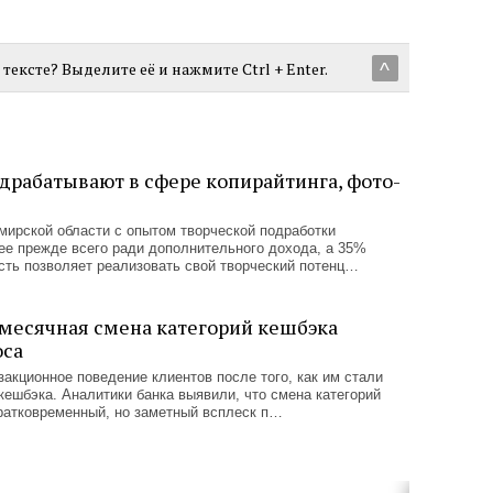
тексте? Выделите её и нажмите Ctrl + Enter.
^
драбатывают в сфере копирайтинга, фото-
ирской области с опытом творческой подработки
ее прежде всего ради дополнительного дохода, а 35%
ость позволяет реализовать свой творческий потенц…
месячная смена категорий кешбэка
оса
акционное поведение клиентов после того, как им стали
кешбэка. Аналитики банка выявили, что смена категорий
кратковременный, но заметный всплеск п…