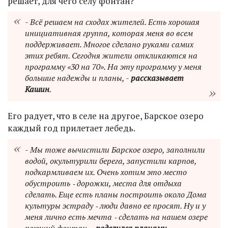
решает, для чего селу фонтан?
- Всё решаем на сходах жителей. Есть хорошая
инициативная группа, которая меня во всем
поддерживает. Многое сделано руками самих
этих ребят. Сегодня жители откликаются на
программу «30 на 70». На эту программу у меня
большие надежды и планы, -
рассказывает
Кашин
.
Его радует, что в селе на другое, Барское озеро
каждый год прилетает лебедь.
- Мы тоже вычистили Барское озеро, заполнили
водой, окультурили берега, запустили карпов,
подкармливаем их. Очень хотим это место
обустроить ‑ дорожки, места для отдыха
сделать. Еще есть планы построить около Дома
культуры эстраду ‑ люди давно ее просят. Ну и у
меня лично есть мечта ‑ сделать на нашем озере
поющий фонтан, ‑
поделился планами