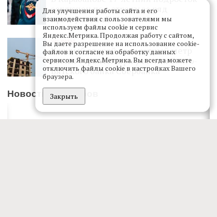
заключен под стражу за ряд
Для улучшения работы сайта и его
преступлений
взаимодействия с пользователями мы
используем файлы cookie и сервис
Яндекс.Метрика. Продолжая работу с сайтом,
час назад
Вы даете разрешение на использование cookie-
Каждый второй квадратный метр
файлов и согласие на обработку данных
жилья строится при участии Волго-
сервисом Яндекс.Метрика. Вы всегда можете
отключить файлы cookie в настройках Вашего
Вятского банка Сбербанка
браузера.
Новости партнеров
Закрыть