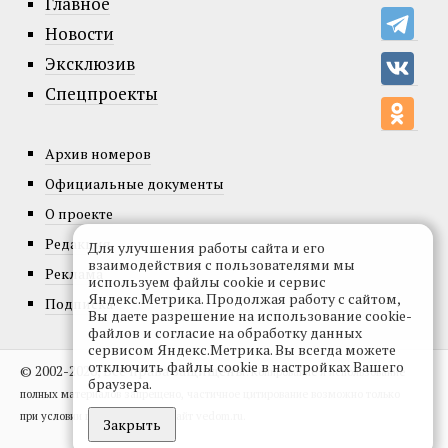
Главное
Новости
Эксклюзив
Спецпроекты
Архив номеров
Официальные документы
О проекте
Редакция
Для улучшения работы сайта и его
взаимодействия с пользователями мы
Реклама
используем файлы cookie и сервис
Яндекс.Метрика. Продолжая работу с сайтом,
Подписка
Вы даете разрешение на использование cookie-
файлов и согласие на обработку данных
сервисом Яндекс.Метрика. Вы всегда можете
отключить файлы cookie в настройках Вашего
© 2002-2026, Все права защищены.
Копирование и использование
браузера.
полных материалов запрещено, частичное цитирование возможно только
при условии гиперссылки на сайт vedom.ru.
Закрыть