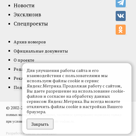
Новости
Эксклюзив
Спецпроекты
Архив номеров
Официальные документы
О проекте
Редакция
Для улучшения работы сайта и его
взаимодействия с пользователями мы
Реклама
используем файлы cookie и сервис
Яндекс.Метрика. Продолжая работу с сайтом,
Подписка
Вы даете разрешение на использование cookie-
файлов и согласие на обработку данных
сервисом Яндекс.Метрика. Вы всегда можете
отключить файлы cookie в настройках Вашего
© 2002-2026, Все права защищены.
Копирование и использование
браузера.
полных материалов запрещено, частичное цитирование возможно только
при условии гиперссылки на сайт vedom.ru.
Закрыть
Разработка сайта:
levmorozov