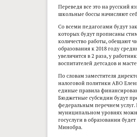
Переведя все это на русский я
школьные боссы начисляют себе
Со всеми педагогами будут за
которых будут прописаны сти
количество работы, обещают ч
образования к 2018 году средн
увеличится в 2 раза, у работник
воспитателей детсадов и мастер
По словам заместителя директ
налоговой политики АВО Елены
единые правила финансировани
Бюджетные субсидии будут пре
федеральным перечнем услуг.
муниципальном уровнях можно,
госуслуги в образовании буде
Минобра.