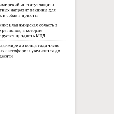
имирский институт защиты
тных направит вакцины для
к и собак в приюты
нин: Владимирская область в
 регионов, в которые
ируется продлить МЦД
ладимире до конца года число
ых светофоров» увеличится до
десяти