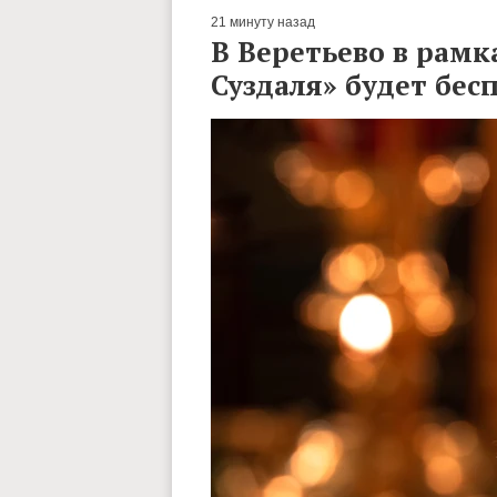
21 минуту назад
В Веретьево в рамк
Суздаля» будет бе