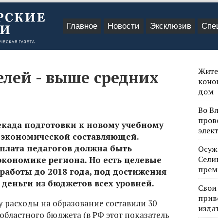
Главное
Новости
Эксклюзив
Спе
Жите
лей - выше средних
коно
дом
Во В
пров
екада подготовки к новому учебному
элек
я экономической составляющей.
рплата педагогов должна быть
Осуж
Сели
экономике региона. Но есть целевые
прем
работы до 2018 года, под достижения
 деньги из бюджетов всех уровней.
Свои
прив
ду расходы на образование составили 30
изда
областного бюджета (в РФ этот показатель