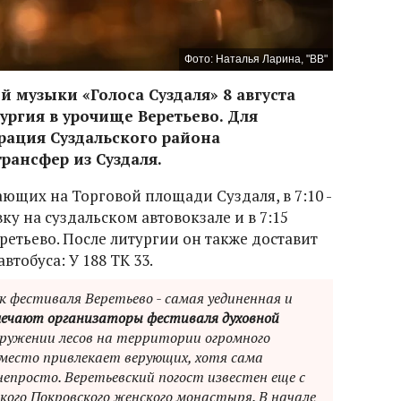
Фото: Наталья Ларина, "ВВ"
й музыки «Голоса Суздаля» 8 августа
ургия в урочище Веретьево. Для
рация Суздальского района
рансфер из Суздаля.
лающих на Торговой площади Суздаля, в 7:10 -
у на суздальском автовокзале и в 7:15
ретьево. После литургии он также доставит
втобуса: У 188 ТК 33.
ок фестиваля Веретьево - самая уединенная и
чают организаторы фестиваля духовной
окружении лесов на территории огромного
 место привлекает верующих, хотя сама
епросто. Веретьевский погост известен еще с
ского Покровского женского монастыря. В начале