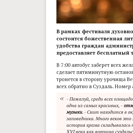
В рамках фестиваля духовно
состоится божественная лит
удобства граждан админист
предоставляет бесплатный т
В 7:00 автобус заберет всех же
сделает пятиминутную остановк
тронется в сторону урочища Ве
всех обратно в Суздаль. Номер а
- Пожалуй, среди всех площад
одна из самых красивых, -
отме
музыки
. - Скит находится в 
заповедника. Много веков это
история храма складывалась н
XVI века как вотчина суздаль