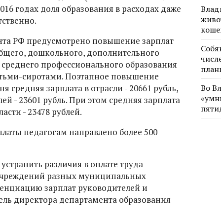
2016 годах доля образования в расходах даже
Влад
живо
тственно.
коше
та РФ предусмотрено повышение зарплат
Собя
бщего, дошкольного, дополнительного
числе
м среднего профессионального образования
план
етьми-сиротами. Поэтапное повышение
ня средняя зарплата в отрасли - 20661 рубль,
Во В
«умн
ей - 23601 рубль. При этом средняя зарплата
пяти
сти - 23478 рублей.
платы педагогам направлено более 500
 устранить различия в оплате труда
учреждений разных муниципальных
енциацию зарплат руководителей и
тель директора департамента образования