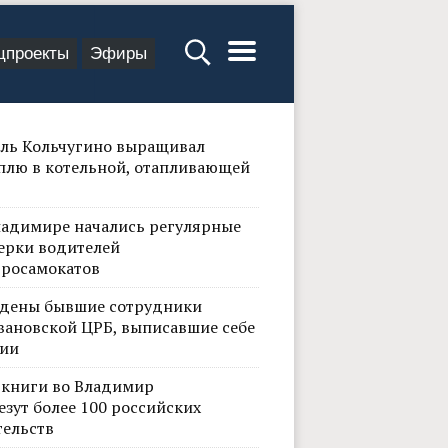
цпроекты
Эфиры
ль Кольчугино выращивал
плю в котельной, отапливающей
ладимире начались регулярные
ерки водителей
тросамокатов
дены бывшие сотрудники
вановской ЦРБ, выписавшие себе
ии
 книги во Владимир
езут более 100 российских
тельств