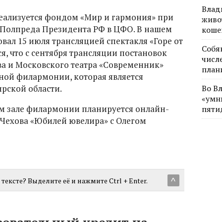
Влад
реализуется фондом «Мир и гармония» при
живо
Полпреда Президента РФ в ЦФО. В нашем
коше
вал 15 июля трансляцией спектакля «Горе от
Собя
я, что с сентября трансляции постановок
числе
а и Московского театра «Современник»
план
тной филармонии, которая является
рской области.
Во В
«умн
ом зале филармонии планируется онлайн-
пяти
 Чехова «Юбилей ювелира» с Олегом
тексте? Выделите её и нажмите Ctrl + Enter.
^