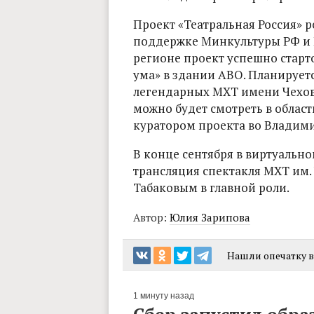
Проект «Театральная Россия» 
поддержке Минкультуры РФ и 
регионе проект успешно старто
ума» в здании АВО. Планируетс
легендарных МХТ имени Чехов
можно будет смотреть в облас
куратором проекта во Владими
В конце сентября в виртуальн
трансляция спектакля МХТ им.
Табаковым в главной роли.
Автор:
Юлия Зарипова
Нашли опечатку в 
1 минуту назад