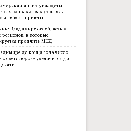
имирский институт защиты
тных направит вакцины для
к и собак в приюты
нин: Владимирская область в
 регионов, в которые
ируется продлить МЦД
ладимире до конца года число
ых светофоров» увеличится до
десяти