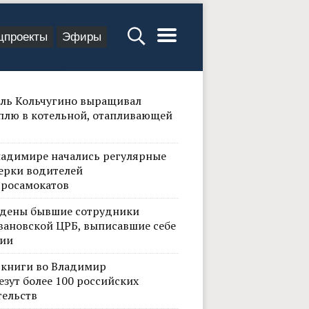
цпроекты
Эфиры
ль Кольчугино выращивал
плю в котельной, отапливающей
ладимире начались регулярные
ерки водителей
тросамокатов
дены бывшие сотрудники
вановской ЦРБ, выписавшие себе
ии
 книги во Владимир
езут более 100 российских
тельств