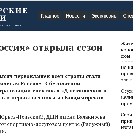
Главное
Новости
Эксклюзив
Спе
Жите
оссия» открыла сезон
коно
дом
Во В
пров
 тысяч первоклашек всей страны стали
элек
альная Россия». К бесплатной
трансляции спектакля «Дюймовочка» в
Осуж
Сели
ь и первоклассники из Владимирской
прем
Свои
 (Юрьев-Польский), ДШИ имени Балакирева
прив
ном спортивно-досуговом центре (Радужный)
изда
ии.