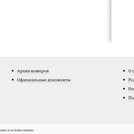
Архив номеров
О 
Официальные документы
Ре
Ре
По
ание и использование