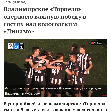
27 минут назад
Владимирское «Торпедо»
одержало важную победу в
гостях над вологодским
«Динамо»
Фото: скриншоты трансляции матча «Динамо» Вологда - «Торпедо-
Владимир» в «VК видео»
В упорнейшей игре владимирское «Торпедо»
смогло 9 августа взять реванш у вологодского