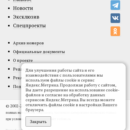
Новости
Эксклюзив
Спецпроекты
Архив номеров
Официальные документы
О проекте
Редакция
Для улучшения работы сайта и его
взаимодействия с пользователями мы
Реклама
используем файлы cookie и сервис
Яндекс.Метрика. Продолжая работу с сайтом,
Подписка
Вы даете разрешение на использование cookie-
файлов и согласие на обработку данных
сервисом Яндекс.Метрика. Вы всегда можете
отключить файлы cookie в настройках Вашего
© 2002-2026, Все права защищены.
Копирование и использование
браузера.
полных материалов запрещено, частичное цитирование возможно только
при условии гиперссылки на сайт vedom.ru.
Закрыть