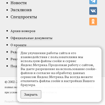
Новости
Эксклюзив
Спецпроекты
Архив номеров
Официальные документы
О проекте
Редакция
Для улучшения работы сайта и его
взаимодействия с пользователями мы
Реклама
используем файлы cookie и сервис
Яндекс.Метрика. Продолжая работу с сайтом,
Подписка
Вы даете разрешение на использование cookie-
файлов и согласие на обработку данных
сервисом Яндекс.Метрика. Вы всегда можете
отключить файлы cookie в настройках Вашего
© 2002-2026, Все права защищены.
Копирование и использование
браузера.
полных материалов запрещено, частичное цитирование возможно только
при условии гиперссылки на сайт vedom.ru.
Закрыть
Разработка сайта:
levmorozov