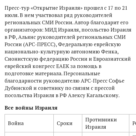
Пресс-тур «Открытие Израиля» прошел с 17 по 21
июля. В нем участвовал ряд руководителей
региональных СМИ России. Автор благодарит его
организаторов: МИД Израиля, посольство Израиля
в РФ, Альянс руководителей региональных СМИ
России (АРС-ПРЕСС), Федеральную еврейскую
национально-культурную автономию Фенка,
Сионистскую федерацию России и Евроазиатский
еврейский конгресс ЕАЕК за помощь в
подготовке материала. Персональные
благодарности руководителю АРС-Пресс Софье
Дубинской и советнику по связям с прессой
посольства Израиля в РФ Алексу Кагальскому.
Все войны Израиля
Противники
Война
Сроки
Р
Израиля