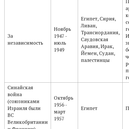
П
а
к
Египет, Сирия,
с
Ливан,
Ноябрь
г
Трансиордания,
За
1947 -
И
Саудовская
независимость
июль
з
Аравия, Ирак,
1949
б
Йемен, Судан,
ч
палестинцы
р
п
г
Синайская
война
Октябрь
(союзниками
1956 -
Израиля были
Египет
П
март
ВС
1957
Великобритании
и Франции)