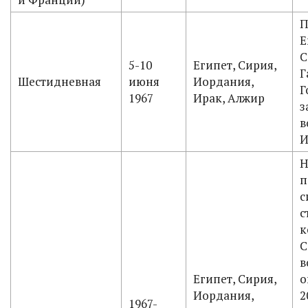
П
Е
С
5-10
Египет, Сирия,
Г
Шестидневная
июня
Иордания,
Г
1967
Ирак, Алжир
з
в
И
Н
п
с
с
к
С
в
Египет, Сирия,
о
Иордания,
2
1967-