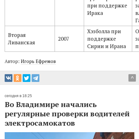
при поддержке
з
Ирака
в
Г
Хэзболла при
О
Вторая
2007
поддержке
з
Ливанская
Сирии и Ирана
п
Автор:
Игорь Ефремов
^
сегодня в 18:25
Во Владимире начались
регулярные проверки водителей
электросамокатов