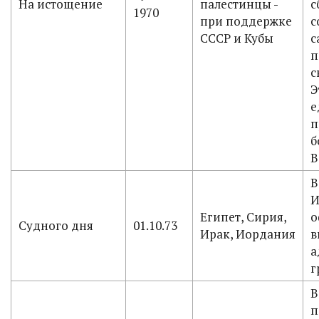
На истощение
палестинцы -
с
1970
при поддержке
с
СССР и Кубы
с
п
с
Э
е
п
б
В
В
И
Египет, Сирия,
о
Судного дня
01.10.73
Ирак, Иордания
в
а
г
В
п