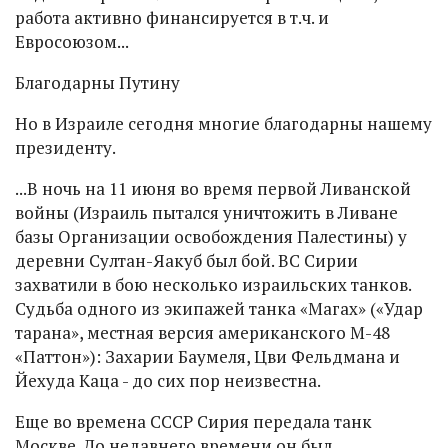
работа активно финансируется в т.ч. и
Евросоюзом...
Благодарны
Путину
Но в Израиле сегодня многие благодарны нашему
президенту.
...В ночь на 11 июня во время первой Ливанской
войны (Израиль пытался уничтожить в Ливане
базы Организации освобождения Палестины) у
деревни Султан-Яакуб был бой. ВС Сирии
захватили в бою несколько израильских танков.
Судьба одного из экипажей танка «Магах» («Удар
тарана», местная версия американского М-48
«Паттон»): Захарии Баумеля, Цви Фельдмана и
Йехуда Каца - до сих пор неизвестна.
Еще во времена СССР Сирия передала танк
Москве. До недавнего времени он был