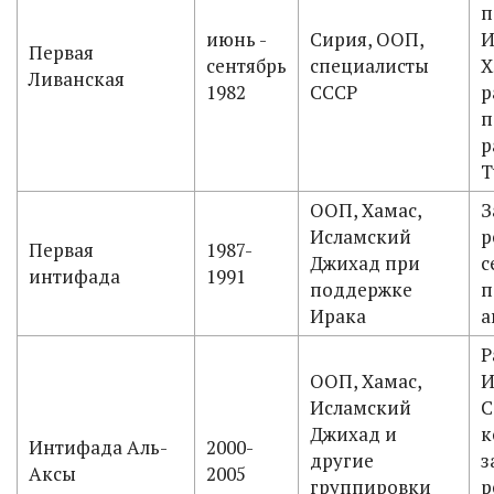
п
июнь -
Сирия, ООП,
И
Первая
сентябрь
специалисты
Х
Ливанская
1982
СССР
р
п
р
Т
ООП, Хамас,
З
Исламский
р
Первая
1987-
Джихад при
с
интифада
1991
поддержке
п
Ирака
а
Р
ООП, Хамас,
И
Исламский
С
Джихад и
к
Интифада Аль-
2000-
другие
з
Аксы
2005
группировки
р