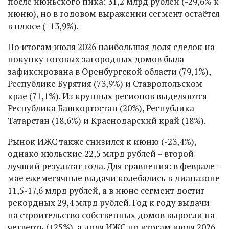
после июньского пика: 31,2 млрд рублей (-29,6% к
июню), но в годовом выражении сегмент остаётся
в плюсе (+13,9%).
По итогам июля 2026 наибольшая доля сделок на
покупку готовых загородных домов была
зафиксирована в Оренбургской области (79,1%),
Республике Бурятия (73,9%) и Ставропольском
крае (71,1%). Из крупных регионов выделяются
Республика Башкортостан (20%), Республика
Татарстан (18,6%) и Краснодарский край (18%).
Рынок ИЖС также снизился к июню (-23,4%),
однако июльские 22,5 млрд рублей – второй
лучший результат года. Для сравнения: в феврале-
мае ежемесячные выдачи колебались в диапазоне
11,5-17,6 млрд рублей, а в июне сегмент достиг
рекордных 29,4 млрд рублей. Год к году выдачи
на строительство собственных домов выросли на
четверть (+25%), а доля ИЖС по итогам июля 2026