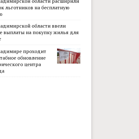
ладимирской области расширили
ок льготников на бесплатную
ю
ладимирской области ввели
е выплаты на покупку жилья для
т
ладимире проходит
табное обновление
рического центра
да