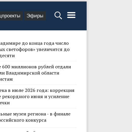
цпроекты
Эфиры
ладимире до конца года число
ых светофоров» увеличится до
десяти
е 600 миллионов рублей отдали
ли Владимирской области
истам
ека в июле 2026 года: коррекция
е рекордного июня и усиление
ички
ьные музеи региона - в финале
оссийского конкурса