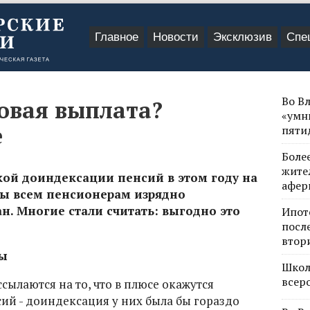
Главное
Новости
Эксклюзив
Спе
Во В
овая выплата?
«умн
е
пяти
Боле
жите
кой доиндексации пенсий в этом году на
афер
ы всем пенсионерам изрядно
. Многие стали считать: выгодно это
Ипот
посл
втор
ты
Школ
всер
ылаются на то, что в плюсе окажутся
й - доиндексация у них была бы гораздо