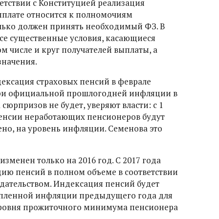
тветствии с Конституцией реализация
плате относится к полномочиям
лько должен принять необходимый ФЗ. В
се существенные условия, касающиеся
м числе и круг получателей выплаты, а
значения.
дексация страховых пенсий в феврале
 при официальной прошлогодней инфляции в
а сюрпризов не будет, уверяют власти: с 1
пенсии неработающих пенсионеров будут
о, на уровень инфляции. Семенова это
зменен только на 2016 год. С 2017 года
ию пенсий в полном объеме в соответствии
дательством. Индексация пенсий будет
опленной инфляции предыдущего года для
 уровня прожиточного минимума пенсионера
.