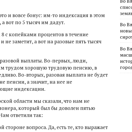
Во В
спис
земл
о и вовсе бонус: им-то индексация в этом
а вот по 5 тысяч им дадут.
Во В
новы
 8 с копейками процентов в течение
сиро
 не заметит, а вот на разовые пять тысяч
Во В
масш
 разовой выплаты. Во-первых, люди,
исто
горо
им трудом хорошую трудовую пенсию, в
едливо. Во-вторых, разовая выплата не будет
 пенсии, а значит, на нее не
ующие индексации.
кой области мы сказали, что нам не
ионера, который был бы доволен пятью
Нам ответили так:
 стороне вопроса. Да, есть те, кто выражает