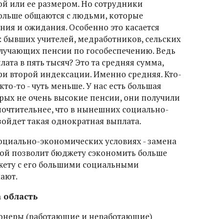
й или ее размером. Но сотрудники
ольше общаются с людьми, которые
ия и ожидания. Особенно это касается
 бывших учителей, медработников, сельских
лучающих пенсии по гособеспечению. Ведь
ата в пять тысяч? Это та средняя сумма,
ри второй индексации. Именно средняя. Кто-
кто-то - чуть меньше. У нас есть большая
орых не очень высокие пенсии, они получили
почтительнее, что в нынешних социально-
ойдет такая однократная выплата.
социально-экономических условиях - замена
ой позволит бюджету сэкономить больше
жету с его большими социальными
ают.
 область
ионеры (работающие и неработающие)