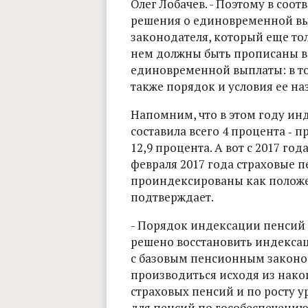
Олег Лобачев. - Поэтому в соо
решения о единовременной вы
законодателя, который еще то
нем должны быть прописаны в
единовременной выплаты: в то
также порядок и условия ее на
Напомним, что в этом году ин
составила всего 4 процента ‑
12,9 процента. А вот с 2017 год
февраля 2017 года страховые 
проиндексированы как положен
подтверждает.
- Порядок индексации пенсий и
решено восстановить индексац
с базовым пенсионным законо
производиться исходя из нак
страховых пенсий и по росту
для пенсий по гособеспечению