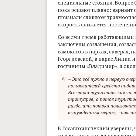
специальные стоянки. Вопрос 
пока решают плавно: вариант 
признали слишком травмоопас
скорость снижается постепенно,
Со всеми тремя работающими 
заключены соглашения, согла
самокатов в парках, скверах, 
Георгиевской, в парке Липки и
гостиницы «Владимир», а окол
– Это всё нужно в первую оче
пользователей средств индиви
Все-таки туристическая част
тротуаров, а поток туристов
разделить потоки пользовате
вынужденным мерам, – пояснил
В Госавтоинспекции уверены, 
только тогда, когда пешеходн