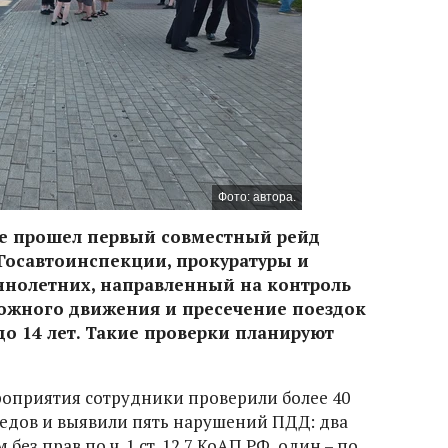
Фото: автора.
тре прошел первый совместный рейд
Госавтоинспекции, прокуратуры и
ннолетних, направленный на контроль
ожного движения и пресечение поездок
до 14 лет. Такие проверки планируют
оприятия сотрудники проверили более 40
едов и выявили пять нарушений ПДД: два
ез прав по ч. 1 ст. 12.7 КоАП РФ, один – по