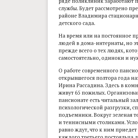
ряде поликлиник заработают 
службы. Будет рассмотрено пр
районе Владимира стационарно
детского сада.
На время или на постоянное 
людей в дома-интернаты, но эт
прежде всего о тех людях, кот
самостоятельно, одиноки и ну
О работе современного пансио
открывшегося полтора года на
Ирина Рассадина. Здесь в комн
живут 65 пожилых. Организован
пансионате есть читальный за
психологической разгрузки, с
подъемники. Вокруг зеленая т
и теннисными столиками. Усло
равно ждут, что к ним приедет 
каждого третьего постояльца 