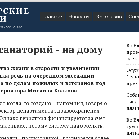
Главное
Новости
Эксклюзив
Спе
Во В
 санаторий ‑ на дому
пров
элек
тва жизни в старости и увеличении
Осуж
ла речь на очередном заседании
Сели
 по делам пожилых и ветеранов под
прем
бернатора Михаила Колкова.
Собя
числе
о когда-то создано, - напомнил, говоря о
план
ректор департамента здравоохранения
Однако гериатрия финансируется за счет
Во В
аленькие, потому систему надо менять.
«умн
пяти
мощи ‑ паллиативной ‑ развивается более