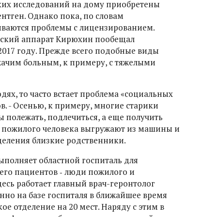
ких исследований на дому приобретены
нтген. Однако пока, по словам
иваются проблемы с лицензированием.
ский аппарат Кирюхин пообещал
2017 году. Прежде всего подобные виды
жачим больным, к примеру, с тяжелыми
юдях, то часто встает проблема «социальных
в. - Осенью, к примеру, многие старики
ы полежать, подлечиться, а еще получить
что пожилого человека выгружают из машины и
деления близкие родственники.
полняет областной госпиталь для
 его пациентов ‑ люди пожилого и
здесь работает главный врач-геронтолог
нно на базе госпиталя в ближайшее время
ое отделение на 20 мест. Наряду с этим в