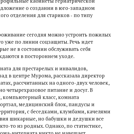
профильные кабинеты гериатрической
едложение о создании в юго-западном
го отделения для стариков ‑ по типу
проживание сегодня можно устроить пожилых
о уже по линии соцзащиты. Речь идет
орые не в состоянии обслуживать себя
ждаются в постороннем уходе.
ната для престарелых и инвалидов,
зад в центре Мурома, рассказала директор
атах, рассчитанных на одного-двух человек,
о четырехразовое питание и досуг. В
л, компьютерный класс, комната
портзал, медицинский блок, пандусы и
ерритория, с беседками, клумбами, качелями
вия шикарные, но бабушки и дедушки все
кто-то из родных. Однако, по статистике,
дома-интерната никто не навещает.