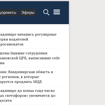
цпроекты
Эфиры
ладимире начались регулярные
ерки водителей
тросамокатов
дены бывшие сотрудники
вановской ЦРБ, выписавшие себе
ии
нин: Владимирская область в
 регионов, в которые
ируется продлить МЦД
ладимире до конца года число
ых светофоров» увеличится до
десяти