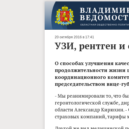
20 октября 2016 в 17:41
УЗИ, рентген и
О способах улучшения качес
продолжительности жизни ш
координационного комитета
председательством вице-гу
- Мы реанимировали то, что был
геронтологической службе, ди
области Александр Кирюхин. ‑ 
страховых компаний, тарифы м
Другой же вид медицинской по