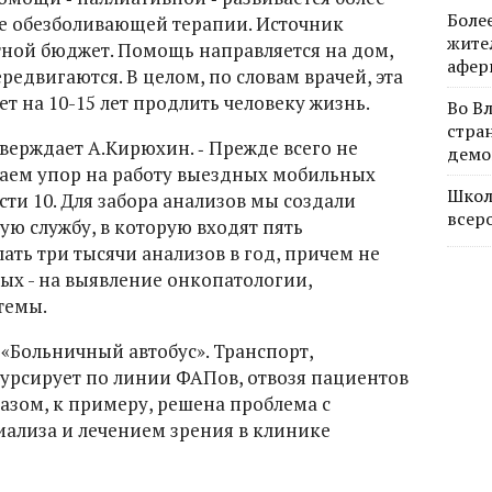
Боле
ие обезболивающей терапии. Источник
жите
тной бюджет. Помощь направляется на дом,
афер
редвигаются. В целом, по словам врачей, эта
т на 10-15 лет продлить человеку жизнь.
Во В
стра
утверждает А.Кирюхин. ‑ Прежде всего не
демо
лаем упор на работу выездных мобильных
Школ
сти 10. Для забора анализов мы создали
всер
ю службу, в которую входят пять
лать три тысячи анализов в год, причем не
ных - на выявление онкопатологии,
темы.
«Больничный автобус». Транспорт,
урсирует по линии ФАПов, отвозя пациентов
азом, к примеру, решена проблема с
ализа и лечением зрения в клинике