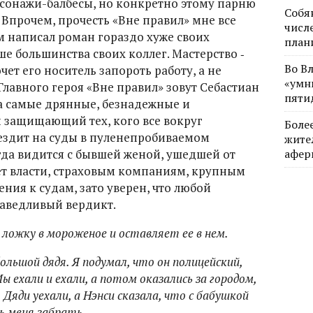
сонажи-балбесы, но конкретно этому парню
Собя
 Впрочем, прочесть «Вне правил» мне все
числе
 написал роман гораздо хуже своих
план
е большинства своих коллег. Мастерство ‑
Во В
чет его носитель запороть работу, а не
«умн
Главного героя «Вне правил» зовут Себастиан
пяти
за самые дрянные, безнадежные и
 защищающий тех, кого все вокруг
Боле
 ездит на суды в пуленепробиваемом
жите
гда видится с бывшей женой, ушедшей от
афер
ет власти, страховым компаниям, крупным
ния к судам, зато уверен, что любой
аведливый вердикт.
ложку в мороженое и оставляет ее в нем.
ольшой дядя. Я подумал, что он полицейский,
ы ехали и ехали, а потом оказались за городом,
 Дяди уехали, а Нэнси сказала, что с бабушкой
шь меня забрать.