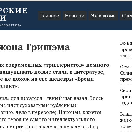
Главное
Новости
Эксклюзив
Спе
Во В
Джона Гришэма
пров
элек
х современных «триллеристов» немного
Осуж
 нащупывать новые стили в литературе,
Сели
е не похож на его шедевры «Время
прем
рдикт».
Свои
прив
ил» для писателя ‑ явный шаг назад. Здесь
изда
ние идет суховатыми рублеными
ожно, дело в переводе). Наконец, кажется
Влад
ого героя не самого интеллектуального
живо
 неприятности в дело и не в дело. Да, у
коше