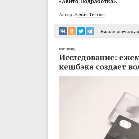
«Авито Подработка».
Автор:
Юлия Титова
Нашли опечатку в 
час назад
Исследование: еже
кешбэка создает во