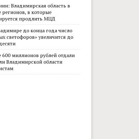
нин: Владимирская область в
 регионов, в которые
ируется продлить МЦД
ладимире до конца года число
ых светофоров» увеличится до
десяти
е 600 миллионов рублей отдали
ли Владимирской области
истам