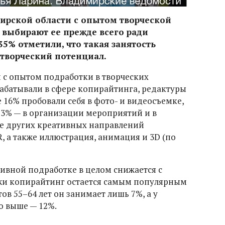
рской области с опытом творческой
 выбирают ее прежде всего ради
35% отметили, что такая занятость
 творческий потенциал.
 с опытом подработки в творческих
абатывали в сфере копирайтинга, редактуры
е 16% пробовали себя в фото- и видеосъемке,
13% — в организации мероприятий и в
сле других креативных направлений
, а также иллюстрация, анимация и 3D (по
тивной подработке в целом снижается с
ежи копирайтинг остается самым популярным
ов 55–64 лет он занимает лишь 7%, а у
о выше — 12%.