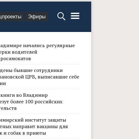
цпроекты
Эфиры
ладимире начались регулярные
ерки водителей
тросамокатов
дены бывшие сотрудники
вановской ЦРБ, выписавшие себе
ии
 книги во Владимир
езут более 100 российских
тельств
имирский институт защиты
тных направит вакцины для
к и собак в приюты