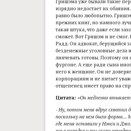
Гришэма уже бывали такие пер
изрядно недостает их обаяния.
равно было любопытно. Гришэм
прежних книг, но намного лучш
такая штука, что даже если захо
сможет. Вот Гришэм и не смог. 
Радд. Он адвокат, берущийся 
безденежные уголовные дела и
линчевать готовы. Поэтому он
фургоне. А еще ради сына ино
него к женщине. Он не доверя
корпорациям и не питает уваже
отщепенец имеет право на спр
Цитата:
«
Он медленно втыкает 
‑ Ну, потом меня вдруг схватил б
поскольку на нем была форма... М
где меня оставили у Нэнси и Джо.
все в порядке и ты скоро приеде