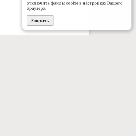
отключить файлы cookie в настройках Вашего
браузера.
Закрыть
проекте
дакция
клама
дписка