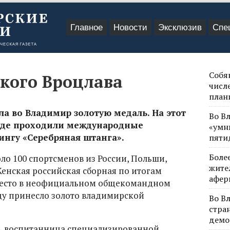
Главное
Новости
Эксклюзив
Спе
Собя
ского Вроцлава
числе
план
ла во Владимир золотую медаль. На этот
Во В
, где проходили международные
«умн
ингу «Серебряная штанга».
пяти
Боле
ло 100 спортсменов из России, Польши,
жите
Женская российская сборная по итогам
афер
место в неофициальном общекомандном
беду принесло золото владимирской
Во В
стра
демо
 ‑ воспитанница специализированной