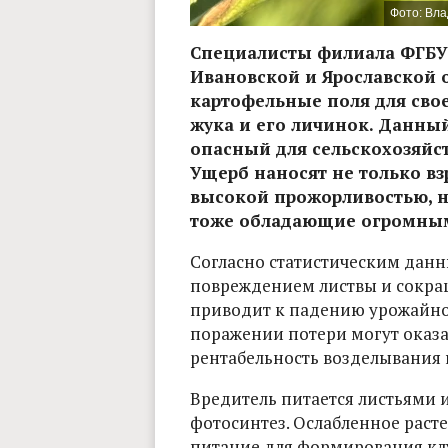
Фото: Вл
Специалисты филиала ФГБУ 
Ивановской и Ярославской 
картофельные поля для сво
жука и его личинок. Данны
опасный для сельскохозяйс
Ущерб наносят не только в
высокой прожорливостью, н
тоже обладающие огромным
Согласно статистическим данн
повреждением листвы и сокращ
приводит к падению урожайнос
поражении потери могут оказат
рентабельность возделывания 
Вредитель питается листьями 
фотосинтез. Ослабленное раст
питание для формирования клу