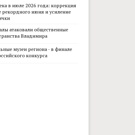
ека в июле 2026 года: коррекция
е рекордного июня и усиление
ички
алы атаковали общественные
транства Владимира
ьные музеи региона - в финале
оссийского конкурса