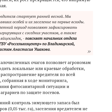
ая.
вредителя стартует ранней весной. Мы
вших особей и их заселение на первые всходы.
летний период позволяют зафиксировать
игрирующих с соседних участков, а также
яйцекладок, -
поясняет начальник отдела
У «Россельхозцентр» по Владимирской,
ластям Анастасия Ушакова
.
алочисленных очагов позволяет агрономам
одить локальные или краевые обработки,
 распространение вредителя по всей
 собранная в ходе мониторинга,
ания фитосанитарной ситуации и
аграриев по защите посевов.
енний контроль зимующего запаса был
в (0,05 тыс. га), заселения вредителем не