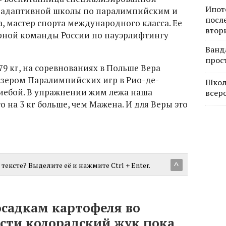
Ипот
-адаптивной школы по паралимпийским и
посл
 мастер спорта международного класса. Ее
втор
орной команды России по пауэрлифтингу
Ванд
прос
79 кг, на соревнованиях в Польше Вера
изером Паралимпийских игр в Рио-де-
Школ
ебой. В упражнении жим лежа наша
всер
о на 3 кг больше, чем Мажена. И для Веры это
тексте? Выделите её и нажмите Ctrl + Enter.
^
адкам картофеля во
сти колорадский жук пока