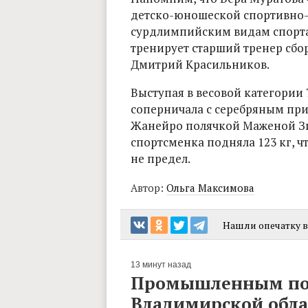
детско-юношеской спортивно
сурдлимпийским видам спорта,
тренирует старший тренер сб
Дмитрий Красильников.
Выступая в весовой категории 
соперничала с серебряным пр
Жанейро полячкой Маженой Зи
спортсменка подняла 123 кг, чт
не предел.
Автор:
Ольга Максимова
Нашли опечатку в 
13 минут назад
Промышленным пос
Владимирской обла