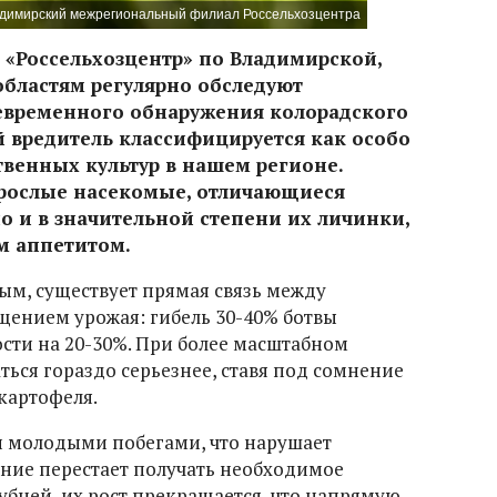
адимирский межрегиональный филиал Россельхозцентра
«Россельхозцентр» по Владимирской,
областям регулярно обследуют
евременного обнаружения колорадского
й вредитель классифицируется как особо
твенных культур в нашем регионе.
зрослые насекомые, отличающиеся
о и в значительной степени их личинки,
 аппетитом.
ым, существует прямая связь между
ением урожая: гибель 30-40% ботвы
ти на 20-30%. При более масштабном
ься гораздо серьезнее, ставя под сомнение
картофеля.
и молодыми побегами, что нарушает
ение перестает получать необходимое
бней, их рост прекращается, что напрямую