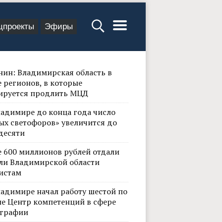
цпроекты
Эфиры
нин: Владимирская область в
 регионов, в которые
ируется продлить МЦД
ладимире до конца года число
ых светофоров» увеличится до
десяти
е 600 миллионов рублей отдали
ли Владимирской области
истам
ладимире начал работу шестой по
не Центр компетенций в сфере
графии