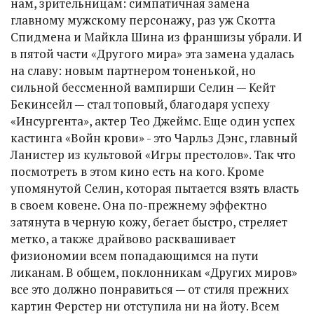
нам, зрительницам: симпатичная замена
главному мужскому персонажу, раз уж Скотта
Спидмена и Майкла Шина из франшизы убрали. И
в пятой части «Другого мира» эта замена удалась
на славу: новым партнером тоненькой, но
сильной бессменной вампирши Селин — Кейт
Бекинсейл — стал топовый, благодаря успеху
«Инсургента», актер Тео Джеймс. Еще один успех
кастинга «Войн крови» - это Чарльз Дэнс, главный
Ланистер из культовой «Игры престолов». Так что
посмотреть в этом кино есть на кого. Кроме
упомянутой Селин, которая пытается взять власть
в своем ковене. Она по-прежнему эффектно
затянута в черную кожу, бегает быстро, стреляет
метко, а также драйвово расквашивает
физиономии всем попадающимся на пути
ликанам. В общем, поклонникам «Других миров»
все это должно понравиться — от стиля прежних
картин Ферстер ни отступила ни на йоту. Всем