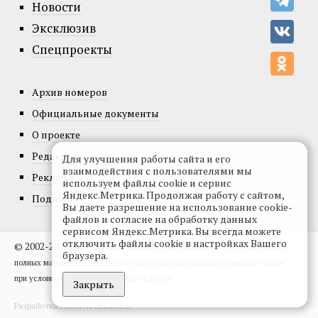
Новости
Эксклюзив
Спецпроекты
Архив номеров
Официальные документы
О проекте
Редакция
Для улучшения работы сайта и его
взаимодействия с пользователями мы
Реклама
используем файлы cookie и сервис
Яндекс.Метрика. Продолжая работу с сайтом,
Подписка
Вы даете разрешение на использование cookie-
файлов и согласие на обработку данных
сервисом Яндекс.Метрика. Вы всегда можете
отключить файлы cookie в настройках Вашего
© 2002-2026, Все права защищены.
Копирование и использование
браузера.
полных материалов запрещено, частичное цитирование возможно только
при условии гиперссылки на сайт vedom.ru.
Закрыть
Разработка сайта:
levmorozov