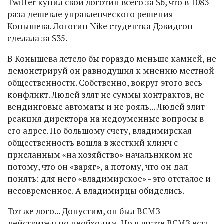
Twitter купил свой логотип всего за $6, что в 1083
раза дешевле управленческого решения
Конышева. Логотип Nike студентка Дэвидсон
сделала за $35.
В Конышева летело бы гораздо меньше камней, не
демонстрируй он равнодушия к мнению местной
общественности. Собственно, вокруг этого весь
конфликт. Людей злят не суммы контрактов, не
вендинговые автоматы и не рояль... Людей злит
реакция директора на недоуменные вопросы в
его адрес. По большому счету, владимирская
общественность вошла в жесткий клинч с
присланным «на хозяйство» начальником не
потому, что он «варяг», а потому, что он дал
понять: для него «владимирское» - это отсталое и
несовременное. А владимирцы обиделись.
Тот же лого... Допустим, он был ВСМЗ
действительно необходим. Но в штате ВСМЗ есть