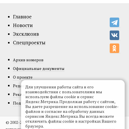
Главное
Новости
Эксклюзив
Спецпроекты
Архив номеров
Официальные документы
О проекте
Редакция
Для улучшения работы сайта и его
взаимодействия с пользователями мы
Реклама
используем файлы cookie и сервис
Яндекс.Метрика. Продолжая работу с сайтом,
Подписка
Вы даете разрешение на использование cookie-
файлов и согласие на обработку данных
сервисом Яндекс.Метрика. Вы всегда можете
отключить файлы cookie в настройках Вашего
© 2002-2026, Все права защищены.
Копирование и использование
браузера.
полных материалов запрещено, частичное цитирование возможно только