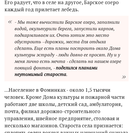
Его радует, что в селе на другое, Барское озеро
каждый год прилетает лебедь.
- Мы тоже вычистили Барское озеро, заполнили
водой, окультурили берега, запустили карпов,
подкармливаем их. Очень хотим это место
обустроить ‑ дорожки, места для отдыха
сделать. Еще есть планы построить около Дома
культуры эстраду ‑ люди давно ее просят. Ну и у
меня лично есть мечта ‑ сделать на нашем озере
поющий фонтан, ‑
поделился планами
неутомимый староста
.
…Население в Фоминках - около 1,5 тысячи
человек. Кроме Дома культуры и пожарной части
работают две школы, детский сад, амбулатория,
почта, филиал дорожно-строительного
управления, швейное предприятие, столовая и
несколько магазинов. Староста села признается:
сплотить селян вокруг важных начинаний сначала