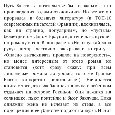
Путь Бюсси в писательстве был сложным - его
произведения годами отклонялись. Но все же он
прорвался в большую литературу (в ТОП-10
современных писателей Франции), вдохновляясь,
как ни странно, популярным, но «пустым»
беллетристом Дэном Брауном, и теперь выпускает
по роману в год. В эпиграфе к «Не отпускай мою
руку» автор частично раскрывает интригу -
«Опасно вытаскивать прошлое на поверхность»,
но менее интересным от этого роман не
становится (хотя сразу скажу: при всем
динамизме романа до уровня того же Гранже
Бюсси конкретно недотягивает). Начинается
книга с того, что влюбленная парочка с ребенком
отдыхает на острове Реюньон. Они нежатся на
солнышке, пьют коктейли и бьют баклуши. Пока
однажды жена не исчезает из отеля, а все
подозрения в ее убийстве падают на мужа. И этот