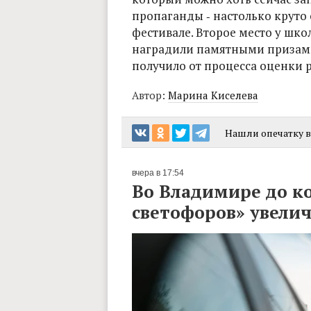
пропаганды ‑ настолько круто о
фестивале. Второе место у школ
наградили памятными призами
получило от процесса оценки 
Автор:
Марина Киселева
Нашли опечатку в 
вчера в 17:54
Во Владимире до к
светофоров» увелич