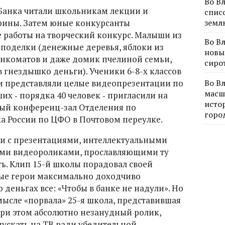
Во В
Банка читали школьникам лекции и
спис
ины. Затем юные конкурсанты
земл
 работы на творческий конкурс. Малыши из
Во В
 поделки (денежные деревья, яблоки из
новы
нкоматов и даже домик пчелиной семьи,
сиро
в гнездышко деньги). Ученики 6-8-х классов
ки представляли целые видеопрезентации по
Во В
масш
х ‑ порядка 40 человек ‑ пригласили на
исто
вный конференц-зал Отделения по
горо
а России по ЦФО в Почтовом переулке.
и с презентациями, интеллектуальными
ыми видеороликами, прославляющими ту
. Клип 15-й школы порадовал своей
ные герои максимально доходчиво
 деньгах все: «Чтобы в банке не надули». Но
мысле «порвала» 25-я школа, представившая
ри этом абсолютно незанудный ролик,
пускать на ТВ ради убедительной