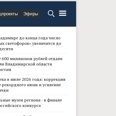
цпроекты
Эфиры
ладимире до конца года число
ых светофоров» увеличится до
десяти
е 600 миллионов рублей отдали
ли Владимирской области
истам
ека в июле 2026 года: коррекция
е рекордного июня и усиление
ички
ьные музеи региона - в финале
оссийского конкурса