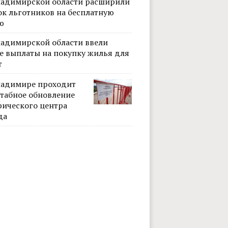
ладимирской области расширили
ок льготников на бесплатную
ю
ладимирской области ввели
е выплаты на покупку жилья для
т
ладимире проходит
табное обновление
рического центра
да