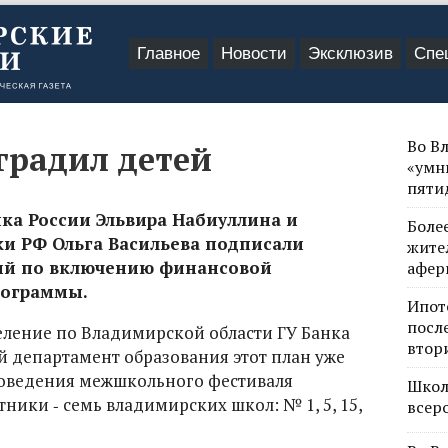
Главное
Новости
Эксклюзив
Спе
Во В
градил детей
«умн
пяти
анка России Эльвира Набиуллина и
Боле
ки РФ Ольга Васильева подписали
жите
ий по включению финансовой
афер
рограммы.
Ипот
посл
ление по Владимирской области ГУ Банка
втор
 департамент образования этот план уже
роведения межшкольного фестиваля
Школ
ники ‑ семь владимирских школ: № 1, 5, 15,
всер