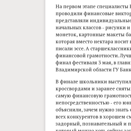
На первом этапе специалисты 
проводили финансовые виктор
представляли индивидуальные
начальных классов ‑ рисунки и
монеток, картонные макеты ба
которая вместо нектара носит 
писали эссе. А старшеклассни
финансовой грамотности. Лучши
финал фестиваля 3 мая, в гла
Владимирской области ГУ Банк
В финале школьники выступил
кроссвордами и заранее снят
самую финансовую грамотность
непосредственностью ‑ его ю
объяснили, зачем нужно знать о
всех конкурентов в хорошем с
задорный, познавательный и п
который можно хоть сейчас за