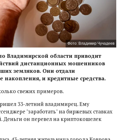
Фото: Владимир Чучадеев
по Владимирской области приводит
действий дистанционных мошенников
аших земляков. Они отдали
е накопления, и кредитные средства.
колько свежих примеров.
 пришел 33-летний владимирец. Ему
сенджере "заработать" на биржевых ставках
. Деньги он перевел на криптокошелек
ась 43-летняя жительница города Коврова.