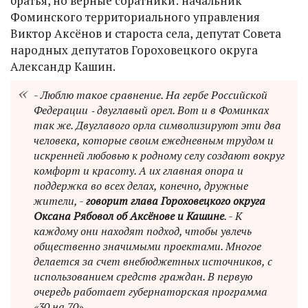
братья, но верные соратники: начальник
Фоминского территориального управления
Виктор Аксёнов и староста села, депутат Совета
народных депутатов Гороховецкого округа
Александр Кашин.
- Люблю такое сравнение. На гербе Российской
Федерации ‑ двуглавый орел. Вот и в Фоминках
так же. Двуглавого орла символизируют эти два
человека, которые своим ежедневным трудом и
искренней любовью к родному селу создают вокруг
комфорт и красоту. А их главная опора и
поддержка во всех делах, конечно, дружные
жители, -
говорит глава Гороховецкого округа
Оксана Рябовол об Аксёнове и Кашине
. - К
каждому они находят подход, чтобы увлечь
общественно значимыми проектами. Многое
делается за счет внебюджетных источников, с
использованием средств граждан. В первую
очередь работает губернаторская программа
«30 на 70».