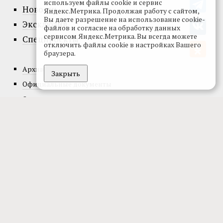
используем файлы cookie и сервис
Новости
Яндекс.Метрика. Продолжая работу с сайтом,
Вы даете разрешение на использование cookie-
Эксклюзив
файлов и согласие на обработку данных
сервисом Яндекс.Метрика. Вы всегда можете
Спецпроекты
отключить файлы cookie в настройках Вашего
браузера.
Архив номеров
Закрыть
Официальные документы
О проекте
Редакция
Реклама
Подписка
© 2002-2026, Все права защищены.
Копирование и использование
полных материалов запрещено, частичное цитирование возможно только
при условии гиперссылки на сайт vedom.ru.
Разработка сайта:
levmorozov