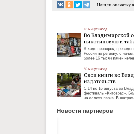
Нашли опечатку в 
18 минут назад
Во Владимирской о
никотиновую и та
В ходе проверок, проведе
России по региону, с нача
более 16 тысяч пачек неле
39 минут назад
Свои книги во Вла
издательств
С 14 по 16 августа во Вла
фестиваль «Китоврас». Бол
на аллеях парка. В шатрах
Новости партнеров