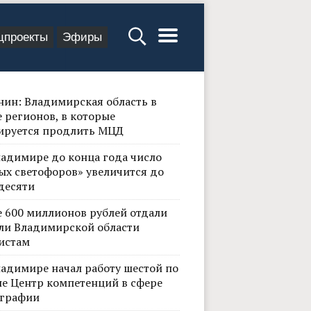
цпроекты
Эфиры
нин: Владимирская область в
 регионов, в которые
ируется продлить МЦД
ладимире до конца года число
ых светофоров» увеличится до
десяти
е 600 миллионов рублей отдали
ли Владимирской области
истам
ладимире начал работу шестой по
не Центр компетенций в сфере
графии