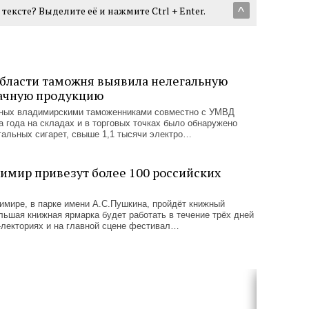
тексте? Выделите её и нажмите Ctrl + Enter.
^
бласти таможня выявила нелегальную
бачную продукцию
нных владимирскими таможенниками совместно с УМВД
ла года на складах и в торговых точках было обнаружено
гальных сигарет, свыше 1,1 тысячи электро…
димир привезут более 100 российских
димире, в парке имени А.С.Пушкина, пройдёт книжный
ьшая книжная ярмарка будет работать в течение трёх дней
-лекториях и на главной сцене фестивал…