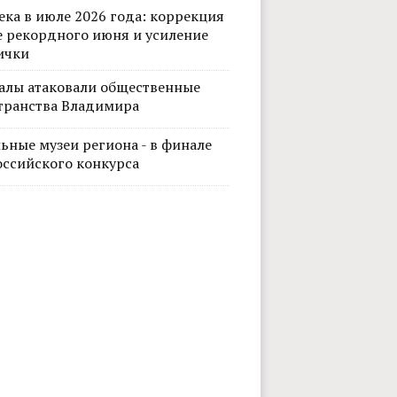
ека в июле 2026 года: коррекция
е рекордного июня и усиление
ички
алы атаковали общественные
транства Владимира
ьные музеи региона - в финале
оссийского конкурса