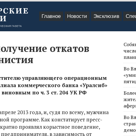
Главное
Новости
Эксклюзив
Спе
Собя
получение откатов
числе
мнистия
план
Во В
«умн
естителю управляющего операционным
пяти
лиала коммерческого банка «Уралсиб»
виновным по ч. 3 ст. 204 УК РФ
Боле
жите
афер
преле 2013 года, и, судя по всему, мужчина
Во В
ной программе. Как констатирует пресс-
стра
ократно проявлял корыстное поведение,
демо
о предпринимателя, в зависимость от