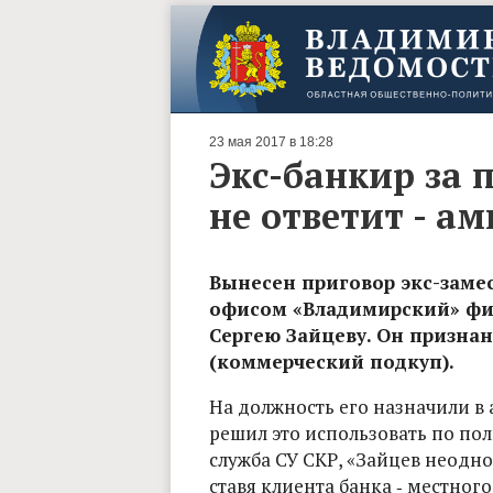
23 мая 2017 в 18:28
Экс-банкир за 
не ответит - а
Вынесен приговор экс-зам
офисом «Владимирский» фи
Сергею Зайцеву. Он признан 
(коммерческий подкуп).
На должность его назначили в а
решил это использовать по пол
служба СУ СКР, «Зайцев неодн
ставя клиента банка ‑ местног