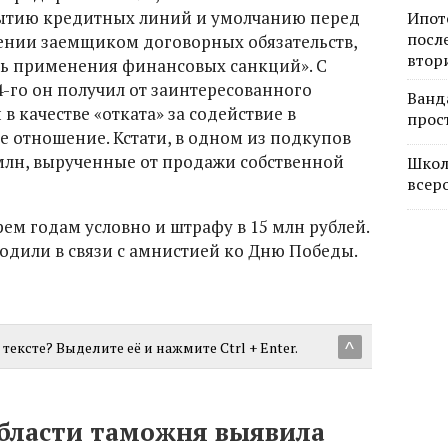
ытию кредитных линий и умолчанию перед
Ипот
посл
нии заемщиком договорных обязательств,
втор
ь применения финансовых санкций». С
4-го он получил от заинтересованного
Ванд
 в качестве «отката» за содействие в
прос
е отношение. Кстати, в одном из подкупов
млн, вырученные от продажи собственной
Школ
всер
ем годам условно и штрафу в 15 млн рублей.
бодили в связи с амнистией ко Дню Победы.
тексте? Выделите её и нажмите Ctrl + Enter.
^
бласти таможня выявила