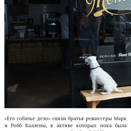
«Его собачье дело» сняли братья-режиссеры Марк
и Робб Каллены, в активе которых пока была