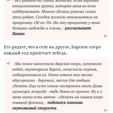
- Всё решаем на сходах жителей. Есть хорошая
инициативная группа, которая меня во всем
поддерживает. Многое сделано руками самих
этих ребят. Сегодня жители откликаются на
программу «30 на 70». На эту программу у меня
большие надежды и планы, -
рассказывает
Кашин
.
Его радует, что в селе на другое, Барское озеро
каждый год прилетает лебедь.
- Мы тоже вычистили Барское озеро, заполнили
водой, окультурили берега, запустили карпов,
подкармливаем их. Очень хотим это место
обустроить ‑ дорожки, места для отдыха
сделать. Еще есть планы построить около Дома
культуры эстраду ‑ люди давно ее просят. Ну и у
меня лично есть мечта ‑ сделать на нашем озере
поющий фонтан, ‑
поделился планами
неутомимый староста
.