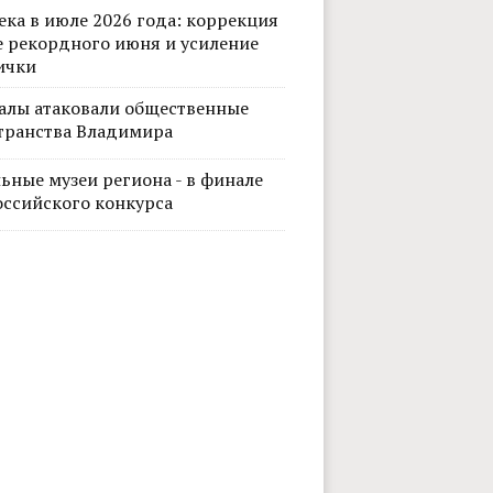
ека в июле 2026 года: коррекция
е рекордного июня и усиление
ички
алы атаковали общественные
транства Владимира
ьные музеи региона - в финале
оссийского конкурса