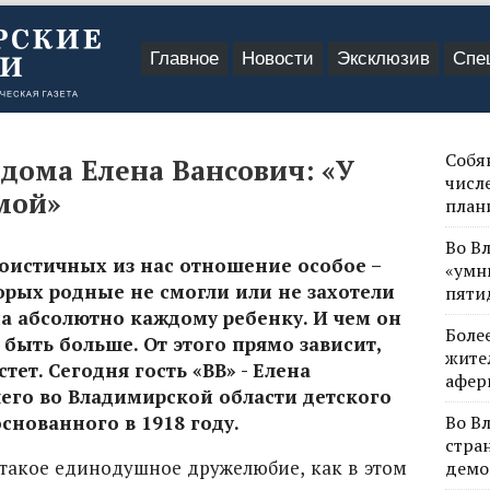
Главное
Новости
Эксклюзив
Спе
Собя
дома Елена Вансович: «У
числе
мой»
план
Во В
оистичных из нас отношение особое –
«умн
торых родные не смогли или не захотели
пяти
на абсолютно каждому ребенку. И чем он
Боле
быть больше. От этого прямо зависит,
жите
тет. Сегодня гость «ВВ» - Елена
афер
его во Владимирской области детского
снованного в 1918 году.
Во В
стра
 такое единодушное дружелюбие, как в этом
демо