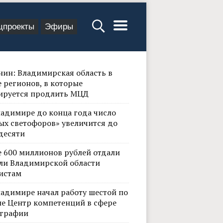
цпроекты
Эфиры
нин: Владимирская область в
 регионов, в которые
ируется продлить МЦД
ладимире до конца года число
ых светофоров» увеличится до
десяти
е 600 миллионов рублей отдали
ли Владимирской области
истам
ладимире начал работу шестой по
не Центр компетенций в сфере
графии