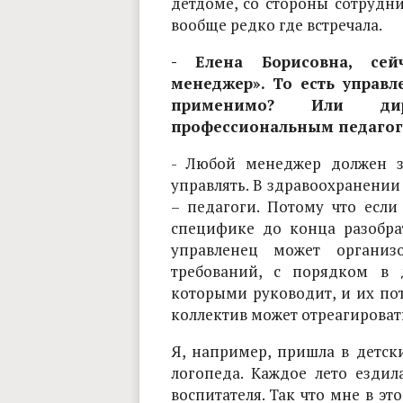
детдоме, со стороны сотрудн
вообще редко где встречала.
- Елена Борисовна, сей
менеджер». То есть управл
применимо? Или ди
профессиональным педаго
- Любой менеджер должен з
управлять. В здравоохранени
– педагоги. Потому что если
специфике до конца разобра
управленец может органи
требований, с порядком в 
которыми руководит, и их пот
коллектив может отреагировать
Я, например, пришла в детск
логопеда. Каждое лето ездил
воспитателя. Так что мне в эт