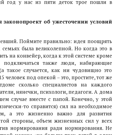
ий год у нас из пяти деток трое пошли в
ся законопроект об ужесточении условий
левший. Поймите правильно: идея поощрять
 семьях была великолепной. Но когда это в
ить на конвейер, когда к этой системе кроме
ли подключаться также люди, набирающие
(а такое случается, как ни чудовищно это
15 человек под опекой – это, простите, тот же
тдоме сколько специалистов на каждого
тели, нянечки, психологи, педагоги. А дома
ем случае вместе с папой. Конечно, у этой
зически-то справится) сил на необходимое
м, а это жизненно важно для развития
ругой стороны, объем жизненных сил у всех
отив нормирования ради нормирования. Не