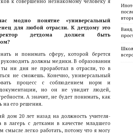
иков к совершенно незнакомому человеку я
Ипот
посл
втор
час модно понятие «универсальный
енец для любой отрасли. К детдому это
Ванд
ректор детдома должен быть
прос
гом?
Школ
нать и понимать сферу, которой берется
всер
и руководить должны медики. В образовании
 ты ни дня не проработал в отрасли, то в
ться не сможешь. Конечно, универсальный
зовать процесс с соблюдением норм и
документации, но он не увидит людей,
ребности. А значит, не будет понимать, как
 на его решения.
ий дом 20 лет назад на должность учителя-
а в лагерь с детками в качестве младшего
ом смысле легко работать, потому что я могу