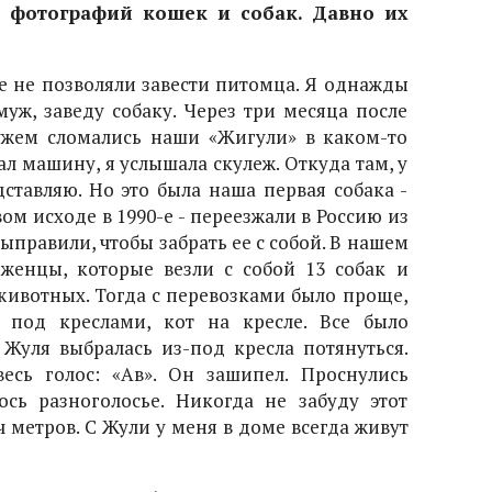
о фотографий кошек и собак. Давно их
не не позволяли завести питомца. Я однажды
муж, заведу собаку. Через три месяца после
ужем сломались наши «Жигули» в каком-то
л машину, я услышала скулеж. Откуда там, у
дставляю. Но это была наша первая собака -
вом исходе в 1990-е - переезжали в Россию из
выправили, чтобы забрать ее с собой. В нашем
женцы, которые везли с собой 13 собак и
 животных. Тогда с перевозками было проще,
и под креслами, кот на кресле. Все было
Жуля выбралась из-под кресла потянуться.
есь голос: «Ав». Он зашипел. Проснулись
сь разноголосье. Никогда не забуду этот
ч метров. С Жули у меня в доме всегда живут