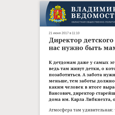
21 июня 2017 в 11:10
Директор детского 
нас нужно быть ма
К детдомам даже у самых эг
ведь там живут детки, о ко
позаботиться. А забота нуж
меньше, тем заботы должно 
каким человек в итоге вырас
Вансович, директор старейш
дома им. Карла Либкнехта, о
Атмосфера там удивительная: