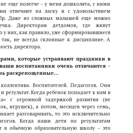
не еще полегче – у меня дошколята, с ними
ни отвечают на ласку и с удовольствием
обр. Даже из сложных малышей еще можно
ечка. Директорам детдомов, где живут
о у них, как правило, уже сформировавшиеся
 так, не всегда склонные к дисциплине. А
ность директора.
терами, которые устраивают праздники в
о ваши воспитанники очень отличаются –
ень раскрепощенные…
 коллектива. Воспитателей. Педагогов. Они
 и результат. Когда ребенок попадает к нам в
ка» с огромной задержкой развития (не
зок, игрушек), а потом, месяцев через семь,
инает разговаривать, то это исключительно
агогов. Когда наши дети по результатам
т в обычную образовательную школу – это