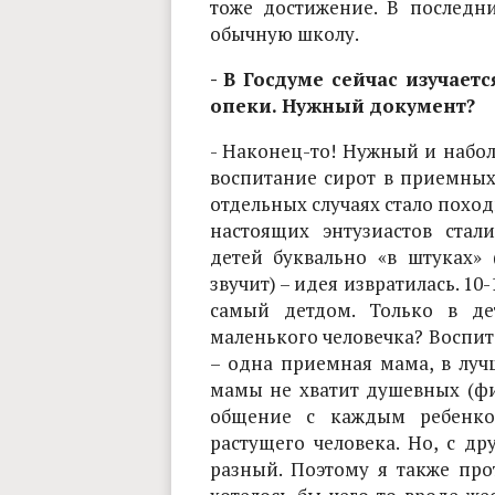
тоже достижение. В последн
обычную школу.
- В Госдуме сейчас изучает
опеки. Нужный документ?
- Наконец-то! Нужный и набо
воспитание сирот в приемных
отдельных случаях стало поход
настоящих энтузиастов ста
детей буквально «в штуках» 
звучит) – идея извратилась. 10-
самый детдом. Только в де
маленького человечка? Воспита
– одна приемная мама, в лучш
мамы не хватит душевных (фи
общение с каждым ребенко
растущего человека. Но, с д
разный. Поэтому я также пр