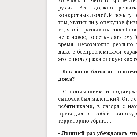
хотелось бы чего-то вроде ж
руки». Все должно решат
конкретных людей. И речь тут
том, хватит ли у опекунов физ
то, чтобы развивать способно
него новое, то есть - дать ему
время. Невозможно реально 
даже с беспроблемными харак
этого поддержка опекунских се
- Как ваши близкие относят
дома?
- С пониманием и поддержк
сыночек был маленький. Он с с
ребятишками, в лагеря с нам
приводил с собой однокур
территорию убрать…
- Лишний раз убеждаюсь, ч