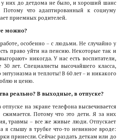
о у них до детдома не было, и хороший шанс
ю. Потому что адаптированный к социуму
тает приемных родителей.
те можно?
работе, особенно – с людьми. Не случайно у
есть право уйти на пенсию. Некоторые так и
выгорают» никогда. У нас есть воспитатели,
 30 лет. Специалисты высочайшего класса,
 энтузиазма и теплоты! В 60 лет – и никакого
люблю и ценю.
тва реально? В выходные, в отпуске?
 в отпуске на экране телефона высвечивается
 сжимается. Потому что это дети. Я за них
ия, травмы – все же живые люди. Отпускает
да я слышу в трубке что-то невинное вроде:
арки принесли. Сейчас раздать деткам или до