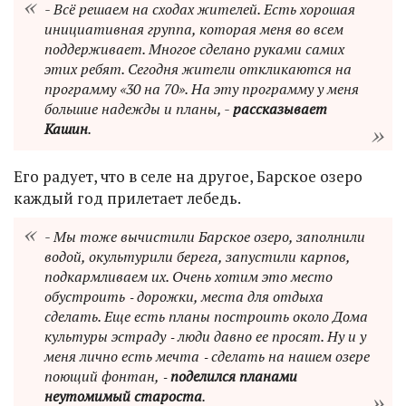
- Всё решаем на сходах жителей. Есть хорошая
инициативная группа, которая меня во всем
поддерживает. Многое сделано руками самих
этих ребят. Сегодня жители откликаются на
программу «30 на 70». На эту программу у меня
большие надежды и планы, -
рассказывает
Кашин
.
Его радует, что в селе на другое, Барское озеро
каждый год прилетает лебедь.
- Мы тоже вычистили Барское озеро, заполнили
водой, окультурили берега, запустили карпов,
подкармливаем их. Очень хотим это место
обустроить ‑ дорожки, места для отдыха
сделать. Еще есть планы построить около Дома
культуры эстраду ‑ люди давно ее просят. Ну и у
меня лично есть мечта ‑ сделать на нашем озере
поющий фонтан, ‑
поделился планами
неутомимый староста
.