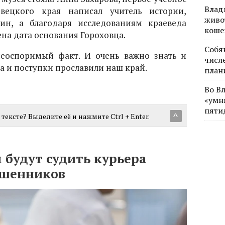
Влад
вецкого края написал учитель истории,
живо
ин, а благодаря исследованиям краеведа
коше
на дата основания Гороховца.
Собя
неоспоримый факт. И очень важно знать и
числе
а и поступки прославили наш край.
план
Во В
«умн
пяти
тексте? Выделите её и нажмите Ctrl + Enter.
^
 будут судить курьера
ошенников