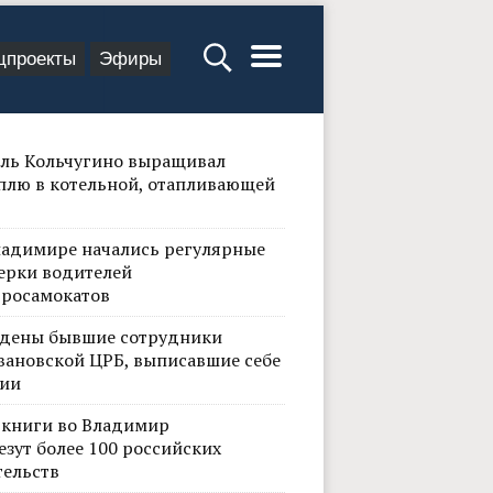
цпроекты
Эфиры
ль Кольчугино выращивал
плю в котельной, отапливающей
ладимире начались регулярные
ерки водителей
тросамокатов
дены бывшие сотрудники
вановской ЦРБ, выписавшие себе
ии
 книги во Владимир
езут более 100 российских
тельств