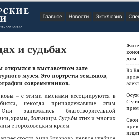
Главное
Новости
Эксклюзив
Спе
Жите
цах и судьбах
коно
дом
м открылся в выставочном зале
Во В
урного музея. Это портреты земляков,
пров
тографии современников.
элек
Осуж
ковы – с этими именами ассоциируются в
Сели
обняки, некогда принадлежавшие этим
прем
Они занимались благотворительной
зии, храмы, больницы. Судьбы этих и многих
Свои
заны с гороховецким краем
прив
изда
музея стояла Анна Захарова, первое учебное