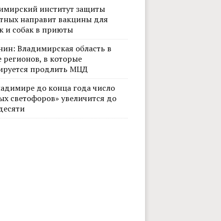
имирский институт защиты
тных направит вакцины для
к и собак в приюты
нин: Владимирская область в
 регионов, в которые
ируется продлить МЦД
ладимире до конца года число
ых светофоров» увеличится до
десяти