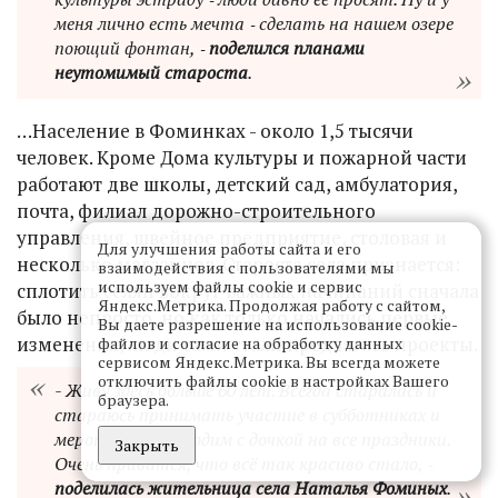
меня лично есть мечта ‑ сделать на нашем озере
поющий фонтан, ‑
поделился планами
неутомимый староста
.
…Население в Фоминках - около 1,5 тысячи
человек. Кроме Дома культуры и пожарной части
работают две школы, детский сад, амбулатория,
почта, филиал дорожно-строительного
управления, швейное предприятие, столовая и
Для улучшения работы сайта и его
несколько магазинов. Староста села признается:
взаимодействия с пользователями мы
используем файлы cookie и сервис
сплотить селян вокруг важных начинаний сначала
Яндекс.Метрика. Продолжая работу с сайтом,
было непросто, но как только начались первые
Вы даете разрешение на использование cookie-
изменения, люди сами стали предлагать проекты.
файлов и согласие на обработку данных
сервисом Яндекс.Метрика. Вы всегда можете
отключить файлы cookie в настройках Вашего
- Живу здесь больше 60 лет. Всегда старалась и
браузера.
стараюсь принимать участие в субботниках и
мероприятиях. Ходим с дочкой на все праздники.
Закрыть
Очень нравится, что всё так красиво стало, ‑
поделилась жительница села Наталья Фоминых
.